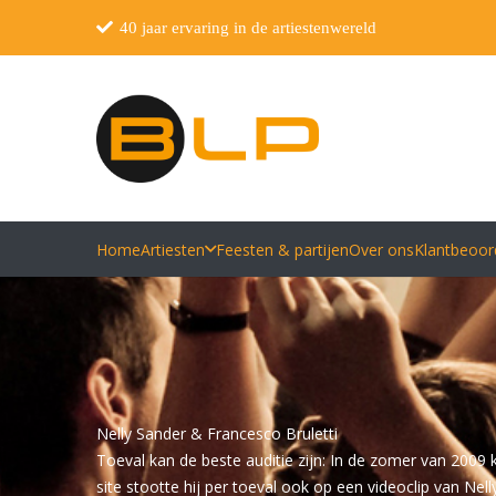
40 jaar ervaring in de artiestenwereld
Home
Artiesten
Feesten & partijen
Over ons
Klantbeoor
Nelly Sander & Francesco Bruletti
Toeval kan de beste auditie zijn: In de zomer van 2009 
site stootte hij per toeval ook op een videoclip van Nel