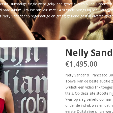
ste Duitstalige single werd gelijk een groot succes bij de luistera
rd haar Album 'Traum' mit Mir' met 14 orginele Songs bij het Platenlab
s Nelly Sander een regelmatige en graag geziene gast in diverse grot
Nelly San
€
1,495.00
Nelly Sander & Francesco Bru
Toeval kan de beste auditie 
Bruletti een video link toege
titels. Op deze site stootte 
'was op slag verliefd op haar
onder de indruk was en dat 
eerste Duitstalige single wer