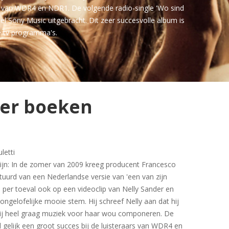
ars van WDR4 en NDR1. De volgende radio-single 'Wo sind
el Sony Music uitgebracht. Dit zeer succesvolle album is
e tv programma's.
der boeken
letti
zijn: In de zomer van 2009 kreeg producent Francesco
stuurd van een Nederlandse versie van 'een van zijn
hij per toeval ook op een videoclip van Nelly Sander en
 ongelofelijke mooie stem. Hij schreef Nelly aan dat hij
hij heel graag muziek voor haar wou componeren. De
d gelijk een groot succes bij de luisteraars van WDR4 en