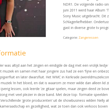
NDR1. De volgende radio-sing
juni 2011 werd haar Album 'T
Sony Music uitgebracht. Dit 
Schlagerliefhebber. Ondertus
gast in diverse grote tv pro
Categorie:
Zangeressen
formatie
was altijd aan het zingen en eindigde de dag met een vrolijk liedje 
muziek en samen met haar jongere zus had ze een ‘fijne en onbezorgd
 pijperfluit en later dwarsfluit. Het WMC in Kerkrade (wereldmuziekc
muziek ‘in het bloed, en dat is waarom ze meer wilde dan alleen lid z
verig lessen, ook leerde ‘ze gitaar spelen, maar zingen deed ze boven
zong met veel plezier in deze band. Met deze top- formatie speelden 
chillende ‘grote producenten’ uit de showbusiness wilden Nelly als 
met kameraadschap en gezelligheid, wat ze toen dan ook verkoos boven