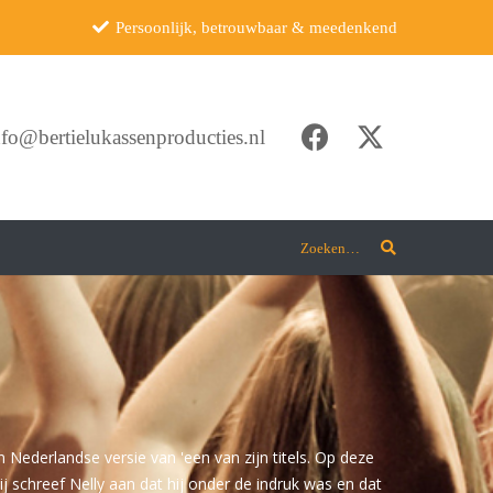
Persoonlijk, betrouwbaar & meedenkend
nfo@bertielukassenproducties.nl
Zoeken…
 Nederlandse versie van 'een van zijn titels. Op deze
ij schreef Nelly aan dat hij onder de indruk was en dat