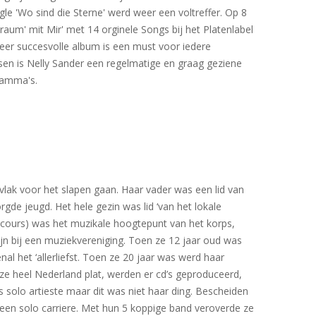
le 'Wo sind die Sterne' werd weer een voltreffer. Op 8
raum' mit Mir' met 14 orginele Songs bij het Platenlabel
zeer succesvolle album is een must voor iedere
sen is Nelly Sander een regelmatige en graag geziene
gramma's.
vlak voor het slapen gaan. Haar vader was een lid van
e jeugd. Het hele gezin was lid ‘van het lokale
oncours) was het muzikale hoogtepunt van het korps,
ijn bij een muziekvereniging. Toen ze 12 jaar oud was
al het ‘allerliefst. Toen ze 20 jaar was werd haar
ze heel Nederland plat, werden er cd’s geproduceerd,
solo artieste maar dit was niet haar ding. Bescheiden
 een solo carriere. Met hun 5 koppige band veroverde ze