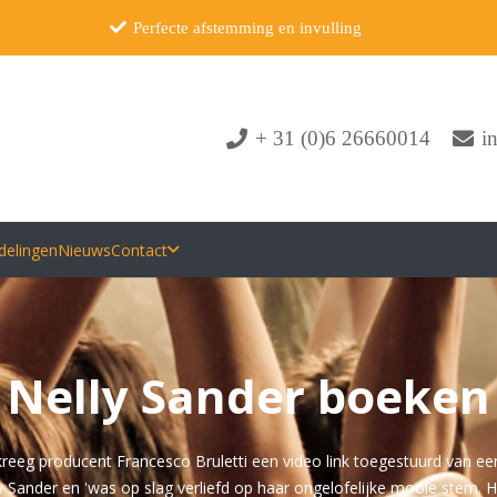
Perfecte afstemming en invulling
+ 31 (0)6 26660014
i
delingen
Nieuws
Contact
Nelly Sander boeken
kreeg producent Francesco Bruletti een video link toegestuurd van een
ly Sander en 'was op slag verliefd op haar ongelofelijke mooie stem. H