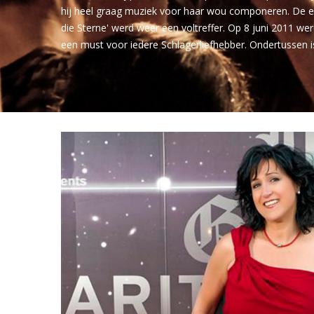
hij heel graag muziek voor haar wou componeren. De eer
die Sterne' werd weer een voltreffer. Op 8 juni 2011 we
een must voor iedere Schlagerliefhebber. Ondertussen i