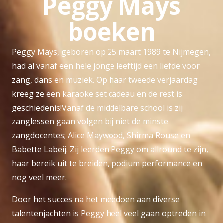
Peggy Mays
boeken
Peggy Mays, geboren op 25 maart 1989 te Nijmegen,
had al vanaf een hele jonge leeftijd een liefde voor
zang, dans en muziek. Op haar tweede verjaardag
kreeg ze een karaoke set cadeau en de rest is
geschiedenis!Vanaf de middelbare school is zij
zanglessen gaan volgen bij niet de minste
zangdocentes; Alice Maywood, Shirma Rouse en
Babette Labeij. Zij leerden Peggy om allround te zijn,
haar bereik uit te breiden, podium performance en
nog veel meer.
Door het succes na het meedoen aan diverse
talentenjachten is Peggy heel veel gaan optreden in