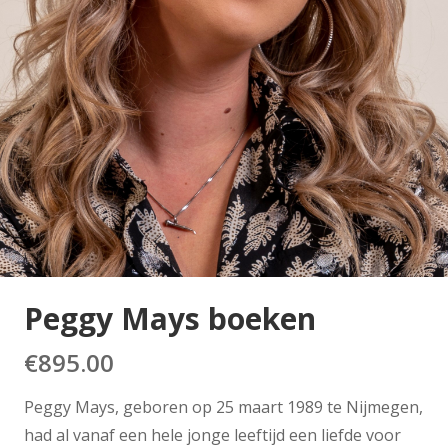
Peggy Mays boeken
€
895.00
Peggy Mays, geboren op 25 maart 1989 te Nijmegen,
had al vanaf een hele jonge leeftijd een liefde voor