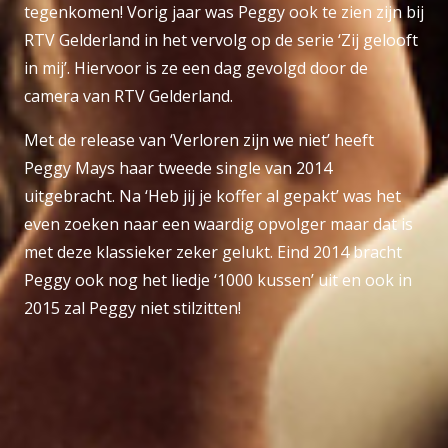
tegenkomen! Vorig jaar was Peggy ook te zien zijn bij
RTV Gelderland in het vervolg op de serie ‘Zij gelooft
in mij’. Hiervoor is ze een dag gevolgd door de
camera van RTV Gelderland.
Met de release van ‘Verloren zijn we niet’ heeft
Peggy Mays haar tweede single van 2014
uitgebracht. Na ‘Heb jij je koffer al gepakt’ was het
even zoeken naar een waardig opvolger maar dat is
met deze klassieker zeker gelukt. Eind 2014 bracht
Peggy ook nog het liedje ‘1000 kussen’ uit en ook in
2015 zal Peggy niet stilzitten!