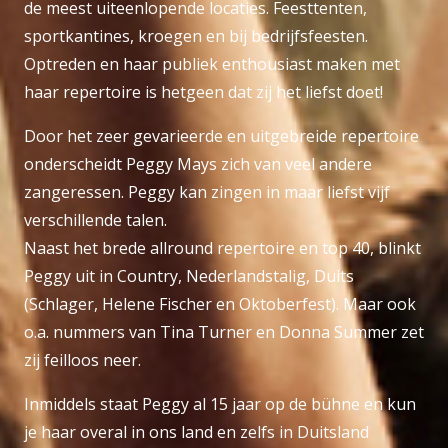
de meest uiteenlopende locaties. Feesttenten,
sportkantines, kroegen en bij bedrijfsfeesten.
Optreden en haar publiek enthousiast maken met
haar repertoire is hetgeen dat zij het liefst doet!
Door het zeer gevarieerde en uitgebreide repertoire
onderscheidt Peggy Mays zich van veel andere
zangeressen. Peggy kan zingen in maar liefst vijf
verschillende talen.
Naast het brede allround repertoire en top 40, blinkt
Peggy uit in Country, Nederlandstalig, Duits
(Schlager, Helene Fischer en Oktoberfest). Maar ook
o.a. nummers van Tina Turner en Donna Summer zet
zij feilloos neer.
Inmiddels staat Peggy al 15 jaar op de bühne en kun
je haar overal in ons land en zelfs in Duitsland