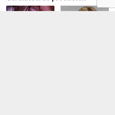
Byentl boeken
Antje Monteiro boeken
€
2,975.00
Lees verder
Annet Nikamp boeken