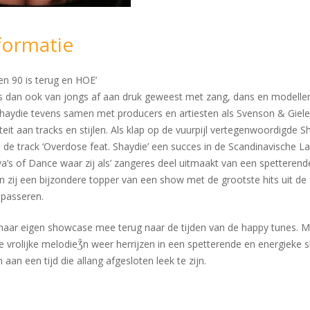
formatie
en 90 is terug en HOE’
is dan ook van jongs af aan druk geweest met zang, dans en modelle
haydie tevens samen met producers en artiesten als Svenson & Gielen,
teit aan tracks en stijlen. Als klap op de vuurpijl vertegenwoordigde
de track ‘Overdose feat. Shaydie’ een succes in de Scandinavische L
s of Dance waar zij als’ zangeres deel uitmaakt van een spetterend
 zij een bijzondere topper van een show met de grootste hits uit de 
 passeren.
 haar eigen showcase mee terug naar de tijden van de happy tunes. M
e vrolijke melodieǮn weer herrijzen in een spetterende en energieke s
aan een tijd die allang afgesloten leek te zijn.