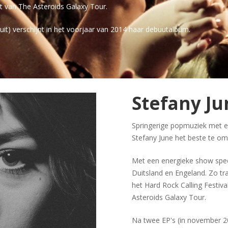
ct van The Asteroids Galaxy Tour.
t) verschijnt in het voorjaar van 2014 haar debuutalbum.
Stefany J
Springerige popmuziek met ee
Stefany June het beste te om
Met een energieke show spee
Duitsland en Engeland. Zo tr
het Hard Rock Calling Festiv
Asteroids Galaxy Tour.
Na twee EP's (in november 20