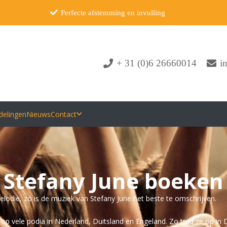
Perfecte afstemming en invulling
+ 31 (0)6 26660014
i
delingen
Nieuws
Contact
Stefany June boeken
lodie, zo is de muziek van Stefany June het beste te omschrijven.
op vele podia in Nederland, Duitsland en Engeland. Zo trad ze op in