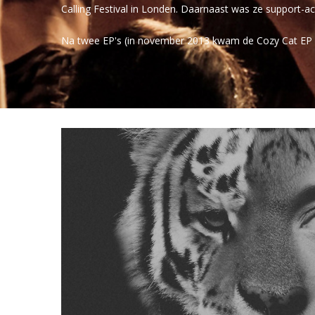
Calling Festival in Londen. Daarnaast was ze support-a
Na twee EP's (in november 2013 kwam de Cozy Cat EP ui