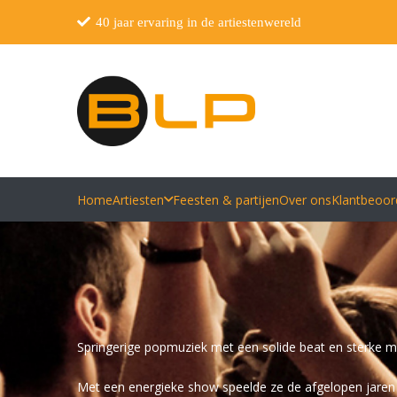
40 jaar ervaring in de artiestenwereld
Home
Artiesten
Feesten & partijen
Over ons
Klantbeoor
Springerige popmuziek met een solide beat en sterke me
Met een energieke show speelde ze de afgelopen jaren 