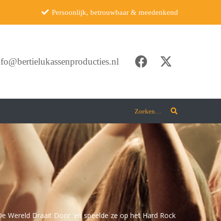
Persoonlijk, betrouwbaar & meedenkend
nfo@bertielukassenproducties.nl
Zoeken…
 De Wereld Draait Door 'en speelde ze op het Hard Rock