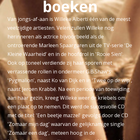
boeken
Van jongs-af-aan is Willeke Alberti één van de meest
veelzijdige artiesten. Velen zullen Willeke nog
herinneren als actrice bijvoorbeeld als de
ontroerende Marleen Spaargaren uit de TV-serie 'De
Kleine Waarheid' en in de hoofdrol in 'Rooie Sien'.
Ook op toneel verdiende zij haar sporen met
verrassende rollen in ondermeer G.B.Shaw's
'Pygmalion', naast Ko van Dijk en in 'Twee op de wip',
naast Jeroen Krabbé. Na een periode van toewijding
aan haar gezin, kreeg Willeke weer de kriebels om
een plaat op te nemen. Dit werd de succesvolle CD
met de titel: 'Een beetje mazzel' gevolgd door de CD
'Zomaar mijn dag' waarvan de gelijknamige single
'Zomaar een dag', meteen hoog in de