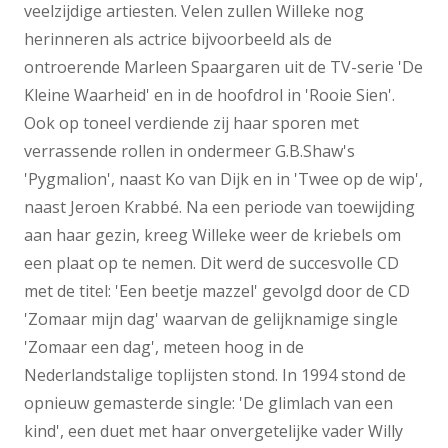
veelzijdige artiesten. Velen zullen Willeke nog
herinneren als actrice bijvoorbeeld als de
ontroerende Marleen Spaargaren uit de TV-serie 'De
Kleine Waarheid' en in de hoofdrol in 'Rooie Sien'.
Ook op toneel verdiende zij haar sporen met
verrassende rollen in ondermeer G.B.Shaw's
'Pygmalion', naast Ko van Dijk en in 'Twee op de wip',
naast Jeroen Krabbé. Na een periode van toewijding
aan haar gezin, kreeg Willeke weer de kriebels om
een plaat op te nemen. Dit werd de succesvolle CD
met de titel: 'Een beetje mazzel' gevolgd door de CD
'Zomaar mijn dag' waarvan de gelijknamige single
'Zomaar een dag', meteen hoog in de
Nederlandstalige toplijsten stond. In 1994 stond de
opnieuw gemasterde single: 'De glimlach van een
kind', een duet met haar onvergetelijke vader Willy