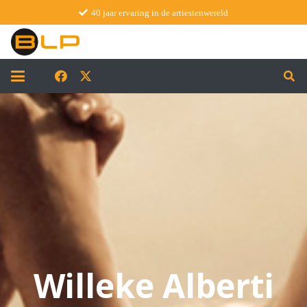
40 jaar ervaring in de artiestenwereld
Willeke Alberti