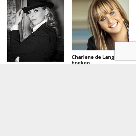
Charlene de Lange
boeken
Babette van Veen
€
995.00
boeken
Lees verder