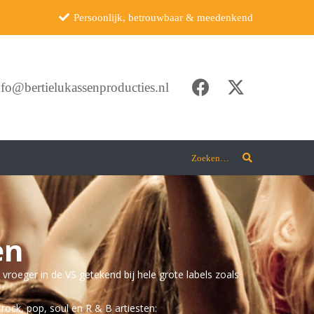
Persoonlijk, betrouwbaar & meedenkend
nfo@bertielukassenproducties.nl
Zoeken…
en
roeger in de VS getekend bij hele grote labels zoals
ock, pop, soul en R & B artiesten: