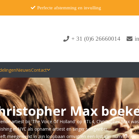
Perfecte afstemming en invulling
+ 31 (0)6 26660014
i
delingen
Nieuws
Contact
hristopher Max boek
de artiest bij 'The Voice Of Holland' op RTL4, Christopher Max was v
shing in NYC als opname artiest en singer songwriter.
eeft meegewerkt in zijn loopbaan omvatten een-lijst van nummer een r