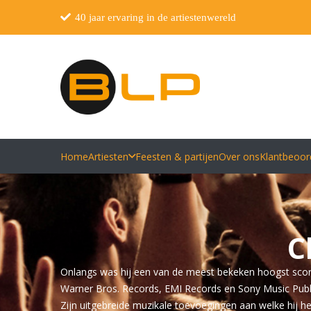
40 jaar ervaring in de artiestenwereld
Home
Artiesten
Feesten & partijen
Over ons
Klantbeoor
C
Onlangs was hij een van de meest bekeken hoogst scoren
Warner Bros. Records, EMI Records en Sony Music Publi
Zijn uitgebreide muzikale toevoegingen aan welke hij h