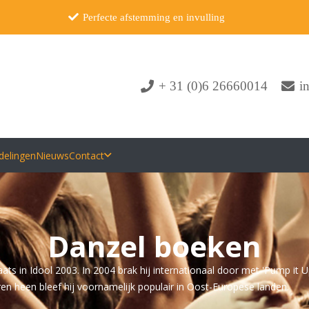
Perfecte afstemming en invulling
+ 31 (0)6 26660014
i
delingen
Nieuws
Contact
Danzel boeken
ats in Idool 2003. In 2004 brak hij internationaal door met 'Pump it U
jaren heen bleef hij voornamelijk populair in Oost-Europese landen.