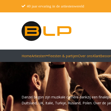
40 jaar ervaring in de artiestenwereld
Home
Artiesten
Feesten & partijen
Over ons
Klantbeoor
Danzel begon zijn muzikale carrière dankzij een finalepla
Duitsland, UK, Italië, Turkije, Rusland, Polen. Over de 