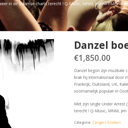
weer in de Vlaamse charts terecht ! Q-Music, MNM, Jim en TMF namen 
Danzel bo
€
1,850.00
Danzel begon zijn muzikale ca
brak hij internationaal door 
Frankrijk, Duitsland, UK, Ital
voornamelijk populair in Oos
Met zijn single Under Arrest
terecht ! Q-Music, MNM, Jim 
Categorie:
Zangers boeken