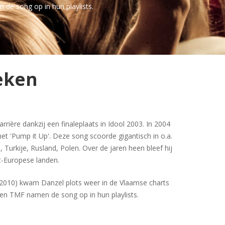
de song op in hun playlists.
eken
rrière dankzij een finaleplaats in Idool 2003. In 2004
met 'Pump it Up'. Deze song scoorde gigantisch in o.a.
ië, Turkije, Rusland, Polen. Over de jaren heen bleef hij
t-Europese landen.
 (2010) kwam Danzel plots weer in de Vlaamse charts
en TMF namen de song op in hun playlists.