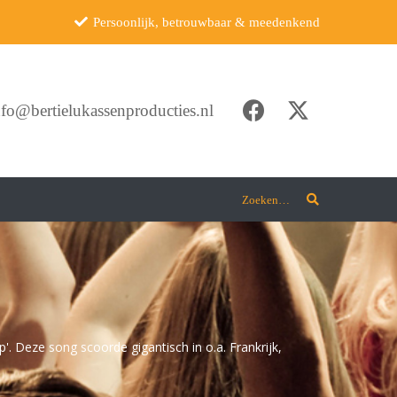
Persoonlijk, betrouwbaar & meedenkend
nfo@bertielukassenproducties.nl
Zoeken…
p'. Deze song scoorde gigantisch in o.a. Frankrijk,