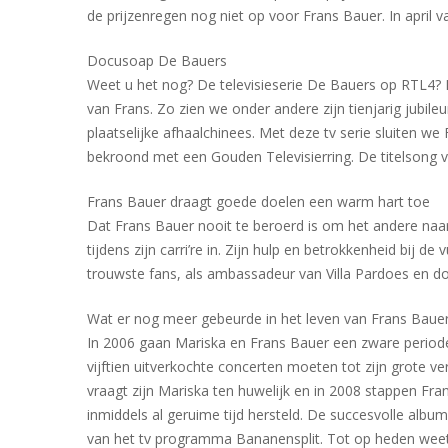
de prijzenregen nog niet op voor Frans Bauer. In april 
Docusoap De Bauers
Weet u het nog? De televisieserie De Bauers op RTL4? In
van Frans. Zo zien we onder andere zijn tienjarig jubile
plaatselijke afhaalchinees. Met deze tv serie sluiten we
bekroond met een Gouden Televisierring. De titelsong van
Frans Bauer draagt goede doelen een warm hart toe
Dat Frans Bauer nooit te beroerd is om het andere naar
tijdens zijn carri’re in. Zijn hulp en betrokkenheid bi
trouwste fans, als ambassadeur van Villa Pardoes en do
Wat er nog meer gebeurde in het leven van Frans Baue
In 2006 gaan Mariska en Frans Bauer een zware periode
vijftien uitverkochte concerten moeten tot zijn grote v
vraagt zijn Mariska ten huwelijk en in 2008 stappen Fra
inmiddels al geruime tijd hersteld. De succesvolle album
van het tv programma Bananensplit. Tot op heden weet