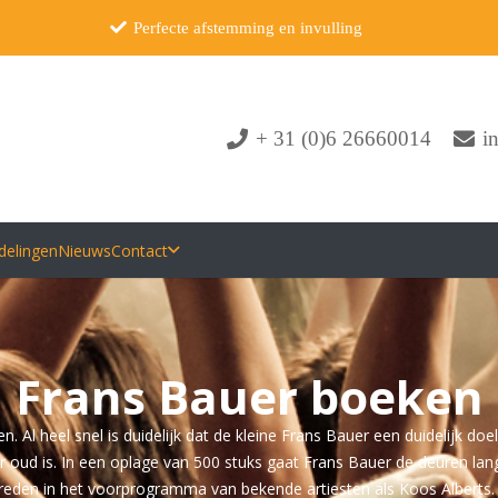
Perfecte afstemming en invulling
+ 31 (0)6 26660014
i
delingen
Nieuws
Contact
Frans Bauer boeken
 Al heel snel is duidelijk dat de kleine Frans Bauer een duidelijk doel
jaar oud is. In een oplage van 500 stuks gaat Frans Bauer de deuren la
treden in het voorprogramma van bekende artiesten als Koos Alberts. T