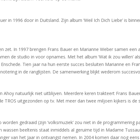
uer in 1996 door in Duitsland. Zijn album ‘Weil Ich Dich Liebe’ is bin
n zet. In 1997 brengen Frans Bauer en Marianne Weber samen een a
amen de studio in voor opnames. Met het album ‘Wat ik zou willen’ al
nschede. Tien jaar na hun eerste succes besluiten Marianne en Frans 
 notering in de ranglijsten. De samenwerking blijkt wederom succesvo
 Ahoy natuurlijk niet uitblijven. Meerdere keren trakteert Frans Bauer
e TROS uitgezonden op tv. Met meer dan twee miljoen kijkers is de s
 worden gedraaid (zijn ‘volksmuziek’ zou niet in de programmering pas
 wassen beeltenis staat inmiddels al geruime tijd in Madame Tussaud,
Zanger van het Jaar in ontvangst nemen. In 2004 komen daar nog een