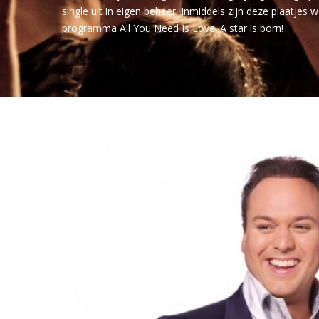
single uit in eigen beheer. Inmiddels zijn deze plaatjes
programma All You Need Is Love. A star is born!