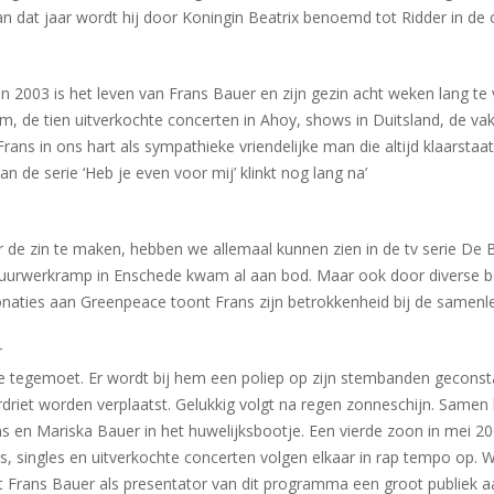
van dat jaar wordt hij door Koningin Beatrix benoemd tot Ridder in d
 2003 is het leven van Frans Bauer en zijn gezin acht weken lang te vo
um, de tien uitverkochte concerten in Ahoy, shows in Duitsland, de vaka
 Frans in ons hart als sympathieke vriendelijke man die altijd klaarsta
 de serie ‘Heb je even voor mij’ klinkt nog lang na’
 de zin te maken, hebben we allemaal kunnen zien in de tv serie De B
j de vuurwerkramp in Enschede kwam al aan bod. Maar ook door diverse b
naties aan Greenpeace toont Frans zijn betrokkenheid bij de samenle
r
 tegemoet. Er wordt bij hem een poliep op zijn stembanden geconsta
erdriet worden verplaatst. Gelukkig volgt na regen zonneschijn. Samen
ns en Mariska Bauer in het huwelijksbootje. Een vierde zoon in mei 2
s, singles en uitverkochte concerten volgen elkaar in rap tempo op. Wa
 Frans Bauer als presentator van dit programma een groot publiek a