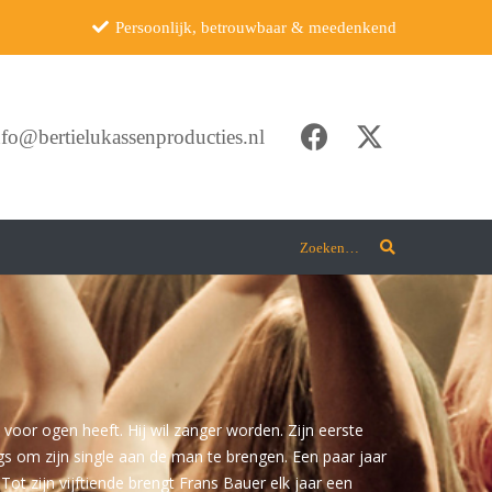
Persoonlijk, betrouwbaar & meedenkend
nfo@bertielukassenproducties.nl
Zoeken…
 voor ogen heeft. Hij wil zanger worden. Zijn eerste
ngs om zijn single aan de man te brengen. Een paar jaar
ot zijn vijftiende brengt Frans Bauer elk jaar een