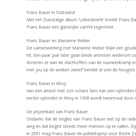
Frans Bauer in Duitsland
Met het Duitstalige album ‘Liebesbriefe’ breekt Frans Ba
Frans Bauer een glansrijke carri’re tegemoet.
Frans Bauer en Marianne Weber
De samenwerking met Marianne Weber blijkt een goude
hit. Een paar jaar later gaan beide artiesten wederom s
doneren ze aan de slachtoffers van de vuurwerkramp in E
met jou op de wolken zweef’ bereikt al snel de hoogste
Frans Bauer in Ahoy
Van een artiest met zo’n schare fans kan een optreden in
eerste optreden in Ahoy in 1998 wordt tweemaal door d
De prijzenkast van Frans Bauer
Ondanks dat de singles van Frans Bauer niet op de radio
weg en dat begint steeds meer mensen op te vallen. Zijn
in 2001 mag Frans Bauer de publieksprijs voor Beste 