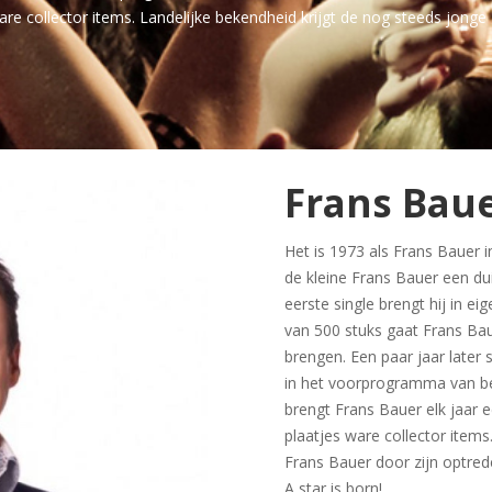
 ware collector items. Landelijke bekendheid krijgt de nog steeds jonge
Frans Bau
Het is 1973 als Frans Bauer i
de kleine Frans Bauer een dui
eerste single brengt hij in ei
van 500 stuks gaat Frans Bau
brengen. Een paar jaar later 
in het voorprogramma van bek
brengt Frans Bauer elk jaar e
plaatjes ware collector items
Frans Bauer door zijn optred
A star is born!