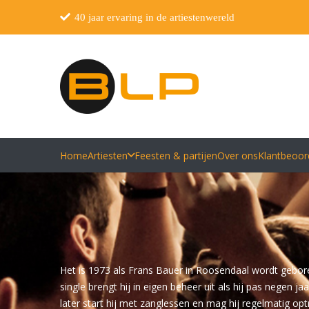
40 jaar ervaring in de artiestenwereld
Home
Artiesten
Feesten & partijen
Over ons
Klantbeoor
Het is 1973 als Frans Bauer in Roosendaal wordt geboren.
single brengt hij in eigen beheer uit als hij pas negen 
later start hij met zanglessen en mag hij regelmatig op