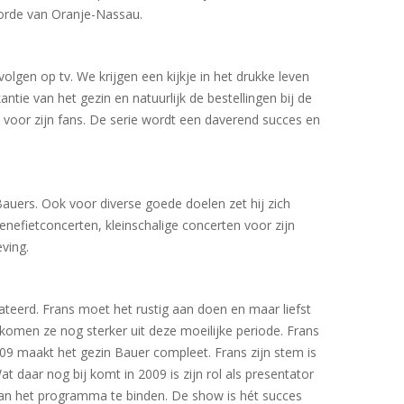
e orde van Oranje-Nassau.
lgen op tv. We krijgen een kijkje in het drukke leven
ntie van het gezin en natuurlijk de bestellingen bij de
at voor zijn fans. De serie wordt een daverend succes en
auers. Ook voor diverse goede doelen zet hij zich
enefietconcerten, kleinschalige concerten voor zijn
ving.
teerd. Frans moet het rustig aan doen en maar liefst
 komen ze nog sterker uit deze moeilijke periode. Frans
009 maakt het gezin Bauer compleet. Frans zijn stem is
t daar nog bij komt in 2009 is zijn rol als presentator
an het programma te binden. De show is hét succes