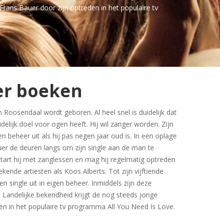
 Frans Bauer door zijn optreden in het populaire tv
er boeken
n Roosendaal wordt geboren. Al heel snel is duidelijk dat
delijk doel voor ogen heeft. Hij wil zanger worden. Zijn
gen beheer uit als hij pas negen jaar oud is. In een oplage
er de deuren langs om zijn single aan de man te
start hij met zanglessen en mag hij regelmatig optreden
ende artiesten als Koos Alberts. Tot zijn vijftiende
en single uit in eigen beheer. Inmiddels zijn deze
. Landelijke bekendheid krijgt de nog steeds jonge
en in het populaire tv programma All You Need Is Love.