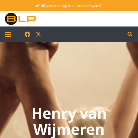
40 jaar ervaring in de artiestenwereld
Henry van
Wijmeren