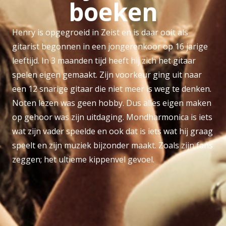
boeken
Henry is opgegroeid in Zeist en is daar ooit als
gitarist begonnen in een jongerenkoor op 16 jarige
leeftijd. In 3 maanden tijd heeft hij zich het gitaar
spelen eigen gemaakt. Zijn voorkeur ging uit naar
een 12 snarige gitaar die niet meer is weg te denken.
Noten lezen was geen hobby. Dus alles eigen maken
op gehoor was zijn uitdaging. Mondharmonica is iets
wat zijn vader speelde en ook dat is iets wat hij graag
speelt en zijn muziek bijzonder maakt. Zoals zijn fans
zeggen; het ultieme kippenvel gevoel.