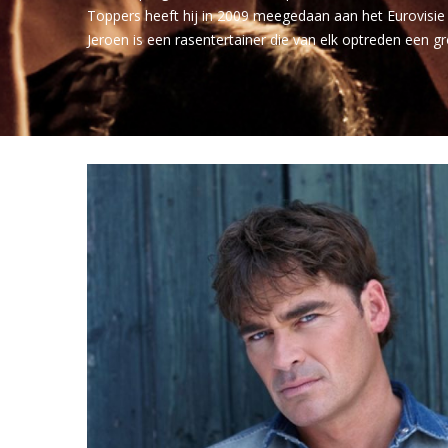
Toppers heeft hij in 2009 meegedaan aan het Eurovisie 
Jeroen is een rasentertainer die van elk optreden een g