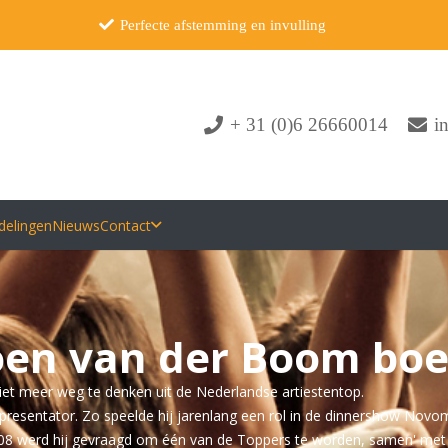
Perfecte afstemming en invulling
+ 31 (0)6 26660014
i
delingen
Nieuws
Contact
oen van der Boom bo
m niet meer weg te denken uit de Nederlandse artiestentop.
isiepresentator. Zo speelde hij jarenlang een rol in de dinnershow Nov
In 2008 werd hij gevraagd om één van de Toppers te worden, samen' m