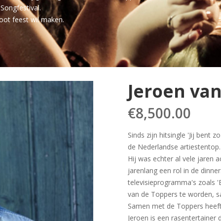
Songfestival.
root feest wil maken.
Jeroen va
€
8,500.00
Sinds zijn hitsingle 'Jij bent
de Nederlandse artiestentop.
Hij was echter al vele jaren a
jarenlang een rol in de din
televisieprogramma's zoals 'E
van de Toppers te worden, s
Samen met de Toppers heeft 
Jeroen is een rasentertainer 