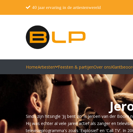
40 jaar ervaring in de artiestenwereld
Home
Artiesten
Feesten & partijen
Over ons
Klantbeoor
Jer
Sinds zijn hitsingle 'Jij bent zo' is Jeroen van der Boo
Hij was echter al vele jaren actief als zanger en telev
televisieprogramma's zoals 'Explosief' en 'Call TV'. 