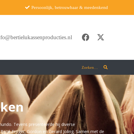
Persoonlijk, betrouwbaar & meedenkend
nfo@bertielukassenproducties.nl
Zoeken…
eken
omundo. Tevens presenteerde hij diverse
et René Froger, Gordon en Gerard Joling. Samen met de