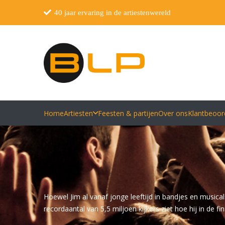
40 jaar ervaring in de artiestenwereld
Home
Artiesten
Feesten & partijen
Over ons
Klantbeoor
Hoewel Jim al vanaf jonge leeftijd in bandjes en musical
recordaantal van 5,5 miljoen kijkers ziet hoe hij in de fi