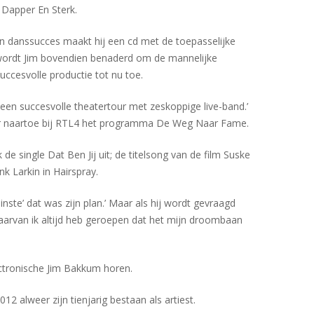
 Dapper En Sterk.
jn danssucces maakt hij een cd met de toepasselijke
s wordt Jim bovendien benaderd om de mannelijke
ccesvolle productie tot nu toe.
 een succesvolle theatertour met zeskoppige live-band.’
aar naartoe bij RTL4 het programma De Weg Naar Fame.
e single Dat Ben Jij uit; de titelsong van de film Suske
k Larkin in Hairspray.
nste’ dat was zijn plan.’ Maar als hij wordt gevraagd
waarvan ik altijd heb geroepen dat het mijn droombaan
ectronische Jim Bakkum horen.
12 alweer zijn tienjarig bestaan als artiest.