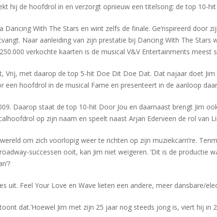
t hij de hoofdrol in en verzorgt opnieuw een titelsong: de top 10-hit
Dancing With The Stars en wint zelfs de finale. Ge’nspireerd door zi
tvangt. Naar aanleiding van zijn prestatie bij Dancing With The Star
250.000 verkochte kaarten is de musical V&V Entertainments meest su
it, Vrij, met daarop de top 5-hit Doe Dit Doe Dat. Dat najaar doet Jim
r een hoofdrol in de musical Fame en presenteert in de aanloop d
09. Daarop staat de top 10-hit Door Jou en daarnaast brengt Jim ook d
lhoofdrol op zijn naam en speelt naast Arjan Ederveen de rol van Lin
wereld om zich voorlopig weer te richten op zijn muziekcarri’re. Tenmi
roadway-successen ooit, kan Jim niet weigeren. ‘Dit is de productie 
an’?
ngles uit. Feel Your Love en Wave lieten een andere, meer dansbare/el
ont dat.’Hoewel Jim met zijn 25 jaar nog steeds jong is, viert hij in 20