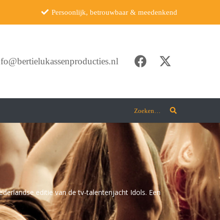
Persoonlijk, betrouwbaar & meedenkend
nfo@bertielukassenproducties.nl
Zoeken…
ederlandse editie van de tv-talentenjacht Idols. Een