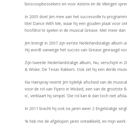
bioscoopbezoekers en voor Asterix en de Vikingen spreek
In 2005 doet Jim mee aan het succesvolle tv-programma 
titel Dance With Me, waar hij een gouden plaat voor on
hoofdrol te spelen in de musical Grease. Met meer dan 
Jim brengt in 2007 zijn eerste Nederlandstalige album u
Hij wordt vanwege het succes van Grease gevraagd voo
Zijn tweede Nederlandstalige album, Nu, verschijnt in 20
& Wiske: De Texas Rakkers. Ook zet hij een derde musica
Na Hairspray neemt Jim tijdelijk afscheid van de musical
voor de rol van Fiyero in Wicked, een van de grootste B
is’, verklaart hij simpel. ‘Die rol kan ik dan toch niet afsla
In 2011 bracht hij ook na jaren weer 2 Engelstalige si
‘Ik heb me de afgelopen jaren ontwikkeld, en mijn werk to