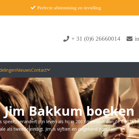
Perfecte afstemming en invulling
+ 31 (0)6 26660014
i
delingen
Nieuws
Contact
Jim Bakkum boeken
s speelt, verandert zijn leven als hij in 2003 meedoet aan de eerste N
nale als tweede eindigt. Jim is vijftien en ongekend populair.