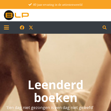
40 jaar ervaring in de artiestenwereld
Leenderd
boeken
'Een dag niet gezongen is een dag niet geleefd'