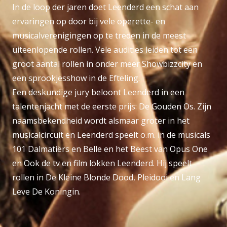
In de loop der jaren doet Leenderd een schat aan
ervaringen op door bij vele operette- en
musicalverenigingen op te treden in de meest
uiteenlopende rollen. Vele audities leiden tot een
groot aantal rollen in onder meer Showbizzcity en
een sprookjesshow in de Efteling.
Een deskundige jury beloont Leenderd in een
talentenjacht met de eerste prijs: De Gouden Os. Zijn
naamsbekendheid wordt alsmaar groter in het
musicalcircuit en Leenderd speelt o.m. in de musicals
101 Dalmatiërs en Belle en het Beest van Opus One
en Ook de tv en film lokken Leenderd. Hij speelt
rollen in De Kleine Blonde Dood, Pleidooi en Lang
Leve De Koningin.