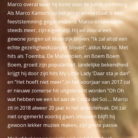
Marco overal waar hij komt voor de juiste stemming.
Als Marco Kanters op het programma staat is een
feeststemming gegarandeerd. Marco ontwikkelde,
steeds meer, zijn eigen stijl. Hij wil vooral een
gewone jongen uit Moerdijk blijven. “Ik zal altijd een
echte gezelligheidszanger blijven”, aldus Marco. Met
hits als Toemba, De Mallemolen, en Boem Boem
Boem, groeit zijn populariteit, landelijke bekendheid
krijgt hij door zijn hits My Little Lady ‘Daar sta je dan”
en “Het hoeft niet meer”. In het voorjaar van 2017 zal
er nieuwe zomerse hit uitgebracht worden “Oh Oh
wat hebben we een lol aan de Costa del Sol….. Marco
zit in 2018 alweer 20 jaar in het artiestenvak. Dit zal
niet ongemerkt voorbij gaan. Intussen blijft hij
gewoon lekker muziek maken, zijn grote passie.