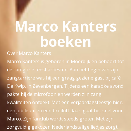
Marco Kanters
boeken
Over Marco Kanters
Marco Kanters is geboren in Moerdijk en behoort tot
de categorie feest artiesten. Aan het begin van zijn
zangcarrière was hij een graag geziene gast bij café
De Kwip, in Zevenbergen. Tijdens een karaoke avond
pakte hij de microfoon en werden zijn zang
kwaliteiten ontdekt. Met een verjaardagsfeestje hier,
een jubileum en een bruiloft daar, gaat het snel voor
Marco. Zijn fanclub wordt steeds groter. Met zijn
zorgvuldig gekozen Nederlandstalige liedjes zorgt