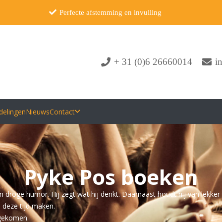
Perfecte afstemming en invulling
+ 31 (0)6 26660014
i
delingen
Nieuws
Contact
Pyke Pos boeken
n droge humor. Hij zegt wat hij denkt. Daarnaast houdt hij van lekker
 deze tijd maken.
 gekomen.