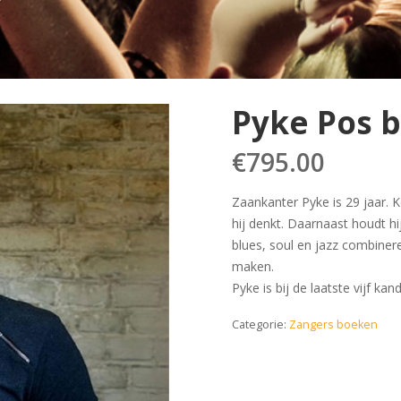
Pyke Pos 
€
795.00
Zaankanter Pyke is 29 jaar. 
hij denkt. Daarnaast houdt h
blues, soul en jazz combiner
maken.
Pyke is bij de laatste vijf k
Categorie:
Zangers boeken