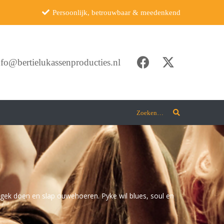
Persoonlijk, betrouwbaar & meedenkend
nfo@bertielukassenproducties.nl
Zoeken…
 gek doen en slap ouwehoeren. Pyke wil blues, soul en