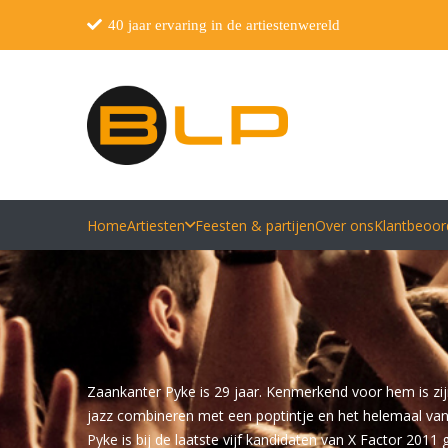
40 jaar ervaring in de artiestenwereld
Home
Artiesten
Feesten & partijen
Over ons
Klantbeoor
Zaankanter Pyke is 29 jaar. Kenmerkend voor hem is zij
jazz combineren met een poptintje en het helemaal van
Pyke is bij de laatste vijf kandidaten van X Factor 2011