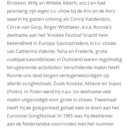
Brokken, Willy en Willeke Alberti, enz.) en had
jarenlang zijn eigen t.v.-show bij de Kro en de Avro
waarin hij gasten ontving als Conny Vandenbos,
Corrie van Gorp, Roger Whittaker, e.v.a. Ronnie’s
deelname aan het ‘Knokke Festival’ bracht hem
bekendheid in Europa. Gastoptredens in t.v.-shows
van Catherina Valente, Nina en Frederik, grote
oudejaarsavondshows in Duitsland waren regelmatig
terugkerende activiteiten. Verschillende malen heeft
Ronnie ons land mogen vertegenwoordigen op
allerlei songfestivals. Zoals Knokke, Athene en Sopot
(Polen). In Polen werd hij n.a.v. zin deelname vele
malen uitgenodigd voor grote tv shows. Tweemaal
heeft hij de gelegenheid gehad mee te doen aan het
Eurovisie-Songfestival. In 1965 was hij deelnemer
aan de Nederlandse voorrondes met het nummer