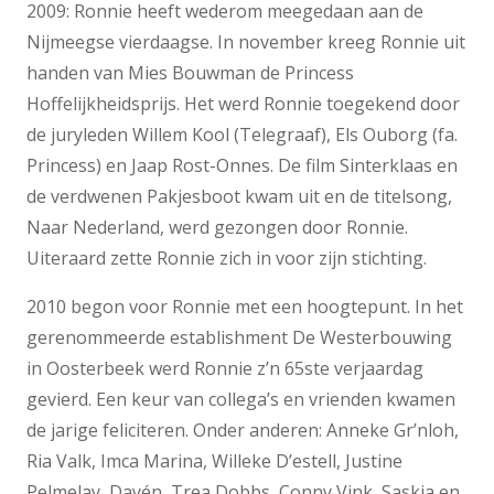
2009: Ronnie heeft wederom meegedaan aan de
Nijmeegse vierdaagse. In november kreeg Ronnie uit
handen van Mies Bouwman de Princess
Hoffelijkheidsprijs. Het werd Ronnie toegekend door
de juryleden Willem Kool (Telegraaf), Els Ouborg (fa.
Princess) en Jaap Rost-Onnes. De film Sinterklaas en
de verdwenen Pakjesboot kwam uit en de titelsong,
Naar Nederland, werd gezongen door Ronnie.
Uiteraard zette Ronnie zich in voor zijn stichting.
2010 begon voor Ronnie met een hoogtepunt. In het
gerenommeerde establishment De Westerbouwing
in Oosterbeek werd Ronnie z’n 65ste verjaardag
gevierd. Een keur van collega’s en vrienden kwamen
de jarige feliciteren. Onder anderen: Anneke Gr’nloh,
Ria Valk, Imca Marina, Willeke D’estell, Justine
Pelmelay, Dayén, Trea Dobbs, Conny Vink, Saskia en