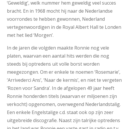
‘Geweldig’, welk nummer hem geweldig veel succes
bracht. En in 1968 mocht hij naar de Nederlandse
voorrondes te hebben gewonnen, Nederland
vertegenwoordigen in de Royal Albert Hall te Londen
met het lied ‘Morgen’.
In de jaren die volgden maakte Ronnie nog vele
platen, waarvan een aantal hits werden die nog
steeds bij optredens uit volle borst worden
meegezongen. Om er enkele te noemen ‘Rosemarie’,
‘Arrivederci Ans’, ‘Naar de kermis’, en niet te vergeten
‘Rozen voor Sandra’. In de afgelopen 49 jaar heeft
Ronnie honderden titels (waarvan er miljoenen zijn
verkocht) opgenomen, overwegend Nederlandstalig.
Een enkele Engelstalige c.d. staat ook op zijn zeer
uitgebreide discografie. Naast zijn talrijke optredens
in het land was Ronnie een vaste gast in radio en t.v.