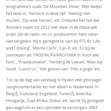
programma’s zoals ‘De Mounties Show’, ‘Met liedjes
het land in’, ‘Herkent in deze tijd’, ‘Kwistig met
muziek’, ‘Op volle toeren’, etc. Ondanks het feit dat
Ronnie’s naam tot 2012 niet meer in de hitparade
prijkt zijn de radio- en t.v. producenten hem zeker
niet vergeten. Hij is geregeld te zien bij RTL4’s ‘Life
and Cooking’, ‘Monte Carlo’, ‘Lijn 4’, etc. En bij de
omroepen als TROS/NCRV/KRO/VARA in ‘Voor alle
fans’ , ‘Praatjesmaker’, ‘Herberg de Leeuw’, ‘Man bijt
hond’, ‘Lunch t.v.’, ‘Het gevoel van’, ‘Hits a gogo’ etc.
Tot op de dag van vandaag is hij een veel gevraagd
zanger/entertainer en niet alleen in Nederland. In
BelgiǮ, Duitsland, Engeland, TunesiǮ, Amerika,
Hongarije, Zuid-Afrika, Dubai, etc. wordt hij geregeld
gevraagd om er een optreden te verzorgen. 2003