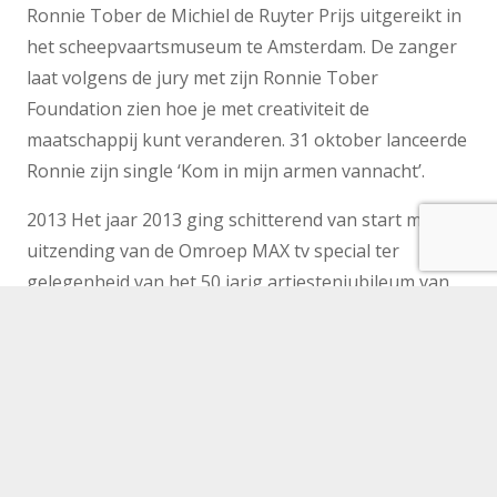
Ronnie Tober de Michiel de Ruyter Prijs uitgereikt in
het scheepvaartsmuseum te Amsterdam. De zanger
laat volgens de jury met zijn Ronnie Tober
Foundation zien hoe je met creativiteit de
maatschappij kunt veranderen. 31 oktober lanceerde
Ronnie zijn single ‘Kom in mijn armen vannacht’.
2013 Het jaar 2013 ging schitterend van start met de
uitzending van de Omroep MAX tv special ter
gelegenheid van het 50 jarig artiestenjubileum van
Ronnie Tober op 18 januari. Tergelegenheid van de
abdicatie van Koningin Beatrix bracht Ronnie samen
met René Riva het nummer ‘Dank U Majesteit’ uit.
Het nummer ging meer dan 12500 keer over de
toonbank en Ronnie en René ontvingen een gouden
plaat voor hun ode aan Hare Majesteit. Op