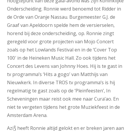
hoogtepunt van deze gala-avond was zijn Koninklijke
Onderscheiding. Ronnie werd benoemd tot Ridder in
de Orde van Oranje Nassau. Burgemeester G.J. de
Graaf van Apeldoorn spelde hem de versierselen,
horend bij deze onderscheiding, op. Ronnie zingt
geregeld voor grote projecten van Mojo Concert
zoals op het Lowlands Festival en in de ‘Cover Top
100′ in de Heineken Music Hall. Zo ook tijdens het
Concert des Levens van Johnny Hoes. Hij is te gast in
tv programma’s ‘Hits a gogo’ van Matthijs van
Nieuwkerk. In diverse TROS tv programma’s is hij
regelmatig te gast zoals op de ‘Pleinfeesten’, In
Scheveningen maar reist ook mee naar Cura’ao. En
niet te vergeten tijdens het grote Muziekfeest in de
Amsterdam Arena.
AziǮ heeft Ronnie altijd gelokt en er breken jaren aan