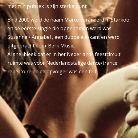
met zijn publiek is zijn sterke punt.
Eind 2000 werd de naam Marco veranderd in Starkoo
en de eerste single die opgenomen werd was
Suzanne / Annabel , een dubbele A-kant en werd
uitgebracht door Berk Music.
Al snel bleek dat er in het Nederlands feestcircuit
ruimte was voor Nederlandstalige dance/trance
repertoire en de opvolger was een feit.