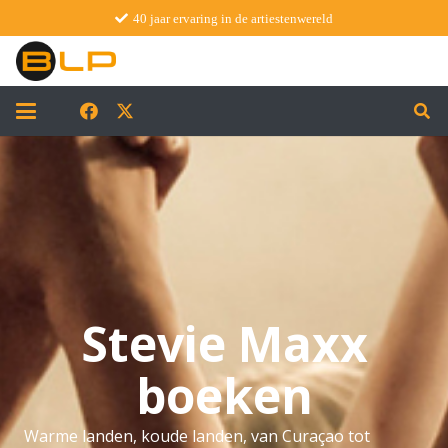
40 jaar ervaring in de artiestenwereld
Stevie Maxx
boeken
Warme landen, koude landen, van Curaçao tot