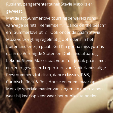
Rusland, zanger/entertainer Stevie Maxx is er
geweest.
Met de act Summerlove tourt hij de wereld rond
vanwege de hits ''Remember'', ''Dance on the beach''
en ''Summerlove pt. 2''. Ook onder de naam Stevie
Maxx verzorgt hij regelmatig optredens in het
buitenland en zijn plaat ''Girl I'm gonna miss you'' is
o.a in de Verenigde Staten en Duitsland al aardig
bekend. Stevie Maxx staat voor ''uit je dak gaan'' met
een zeer gevarieerd repertoire van Nederlandstalige
feestnummers tot disco, dance classics, R&B,
Caribisch, Rock & Roll, House en noem maar op.
Met zijn speciale manier van zingen en entertainen
weet hij keer op keer weer het publiek te boeien.