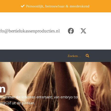
Persoonlijk, betrouwbaar & meedenkend
nfo@bertielukassenproducties.nl
Zoeken…
en
stnummer die iedereen entertaint; van embryo tot
tijn of uit de Jordaan.