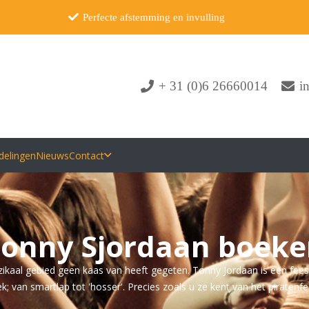
Perfecte afstemming en invulling
+ 31 (0)6 26660014
i
delingen
Nieuws
Contact
onny Sjordaan boek
ikaal gebied geen kaas van heeft gegeten. Tonny Jordaan is een fee
 van smartlap tot 'hosser'. Precies zoals u ze kent van het piratenfes