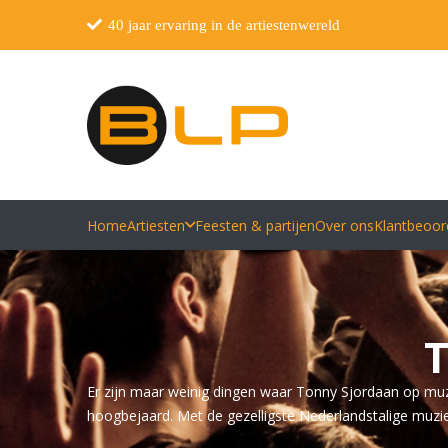
40 jaar ervaring in de artiestenwereld
Home
Artiesten
Feesten & partijen
Over ons
Klantbeoor
T
Er zijn maar weinig dingen waar Tonny Sjordaan op muz
hoogbejaard. Met de gezelligste Nederlandstalige muziek;