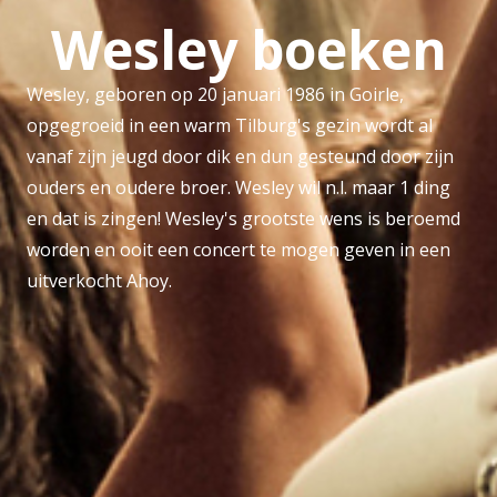
Wesley boeken
Wesley, geboren op 20 januari 1986 in Goirle,
opgegroeid in een warm Tilburg's gezin wordt al
vanaf zijn jeugd door dik en dun gesteund door zijn
ouders en oudere broer. Wesley wil n.l. maar 1 ding
en dat is zingen! Wesley's grootste wens is beroemd
worden en ooit een concert te mogen geven in een
uitverkocht Ahoy.