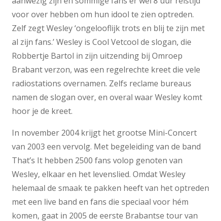
aanwezig zijn en sommige fans er wel 8 uur reistijd
voor over hebben om hun idool te zien optreden.
Zelf zegt Wesley ‘ongelooflijk trots en blij te zijn met
al zijn fans.’ Wesley is Cool Vetcool de slogan, die
Robbertje Bartol in zijn uitzending bij Omroep
Brabant verzon, was een regelrechte kreet die vele
radiostations overnamen. Zelfs reclame bureaus
namen de slogan over, en overal waar Wesley komt
hoor je de kreet.
In november 2004 krijgt het grootse Mini-Concert
van 2003 een vervolg. Met begeleiding van de band
That’s It hebben 2500 fans volop genoten van
Wesley, elkaar en het levenslied. Omdat Wesley
helemaal de smaak te pakken heeft van het optreden
met een live band en fans die speciaal voor hém
komen, gaat in 2005 de eerste Brabantse tour van