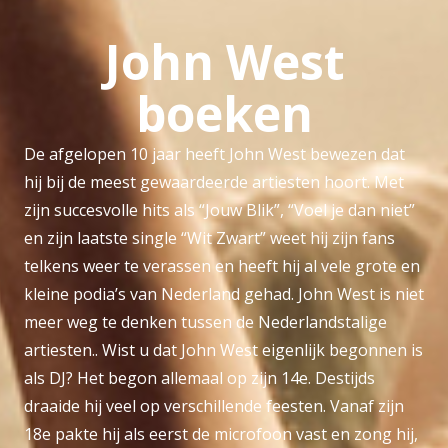
John West
boeken
De afgelopen 10 jaar heeft John West bewezen dat
hij bij de meest gewaardeerde artiesten hoort. Met
zijn succesvolle hits als “Jouw Blik”, “Voel je dan niet”
en zijn laatste single “Wit Zwart” weet hij zijn fans
telkens weer te verassen en heeft hij al vele grote en
kleine podia’s van Nederland gehad. John West is niet
meer weg te denken tussen de Nederlandstalige
artiesten.. Wist u dat John West eigenlijk begonnen is
als DJ? Het begon allemaal op zijn 14e. Destijds
draaide hij veel op verschillende feesten. Vanaf zijn
18e pakte hij als eerst de microfoon vast en zong hij,