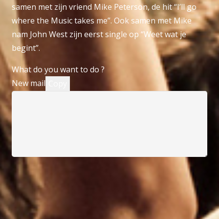
samen met zijn vriend Mike Peterson, de hit “I’ll go
where the Music takes me”. Ook samen met Mike
nam John West zijn eerst single op “Weet wat je
begint”.
What do you want to do ?
New mail
Copy