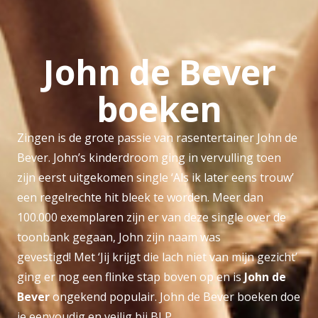
John de Bever
boeken
Zingen is de grote passie van rasentertainer John de
Bever. John’s kinderdroom ging in vervulling toen
zijn eerst uitgekomen single ‘Als ik later eens trouw’
een regelrechte hit bleek te worden. Meer dan
100.000 exemplaren zijn er van deze single over de
toonbank gegaan, John zijn naam was
gevestigd! Met ‘Jij krijgt die lach niet van mijn gezicht’
ging er nog een flinke stap boven op en is
John de
Bever
ongekend populair. John de Bever boeken doe
je eenvoudig en veilig bij BLP.