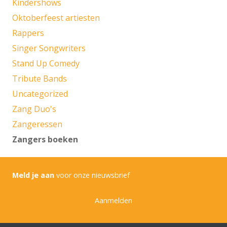
Kindershows
Oktoberfeest artiesten
Rappers
Singer Songwriters
Stand Up Comedy
Tribute Bands
Uncategorized
Zang Duo's
Zangeressen
Zangers boeken
Meld je aan
voor onze nieuwsbrief
Aanmelden