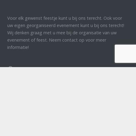
Voor elk gewenst feestje kunt u bij ons terecht. Ook voor
uw eigen georganiseerd evenement kunt u bij ons terecht!
Wij denken graag met u mee bij de organisatie van uw
evenement of feest. Neem contact op voor meer
informatie!
Luijtenbroek98 5374 RV Schaijk
+31(0) 627 373 737
info@bertielukassenproducties.nl
Home
Artiesten
Feesten & partijen blp