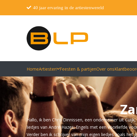
40 jaar ervaring in de artiestenwereld
Home
Artiesten
Feesten & partijen
Over ons
Klantbeoor
Za
Hallo, ik ben Chris Dinnissen, een ondernemer uit Cuijk
liedjes van Andre Hazes; Engels met een voorliefde voor 
Verder ben ik schrijver van mijn eigen liedjes zoals het g