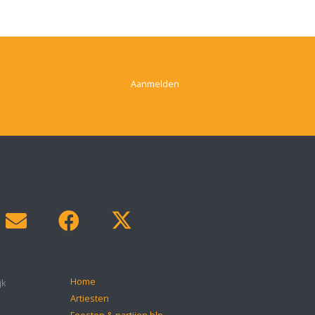
Aanmelden
Home
jk
Artiesten