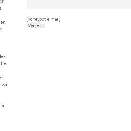
er
e,
[honeypot e-mail]
wen
t
leet
 het
en
n van
oor
n