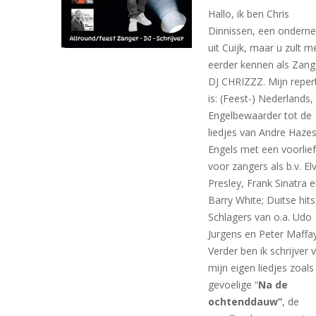
Hallo, ik ben Chris
Dinnissen, een ondern
uit Cuijk, maar u zult m
eerder kennen als Zang
DJ CHRIZZZ. Mijn reper
is: (Feest-) Nederlands,
Engelbewaarder tot de
liedjes van Andre Hazes
Engels met een voorlie
voor zangers als b.v. Elv
Presley, Frank Sinatra 
Barry White; Duitse hit
Schlagers van o.a. Udo
Jurgens en Peter Maffay
Verder ben ik schrijver 
mijn eigen liedjes zoals
gevoelige “
Na de
ochtenddauw”
, de