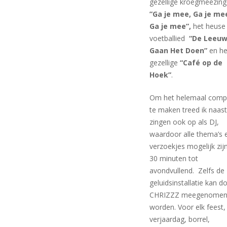
gezellige kroegmeezing
”Ga je mee, Ga je me
Ga je mee”,
het heuse
voetballied
“De Leeu
Gaan Het Doen”
en he
gezellige
“Café op de
Hoek”
.
Om het helemaal comp
te maken treed ik naast
zingen ook op als DJ,
waardoor alle thema’s 
verzoekjes mogelijk zij
30 minuten tot
avondvullend. Zelfs de
geluidsinstallatie kan d
CHRIZZZ meegenome
worden. Voor elk feest,
verjaardag, borrel,