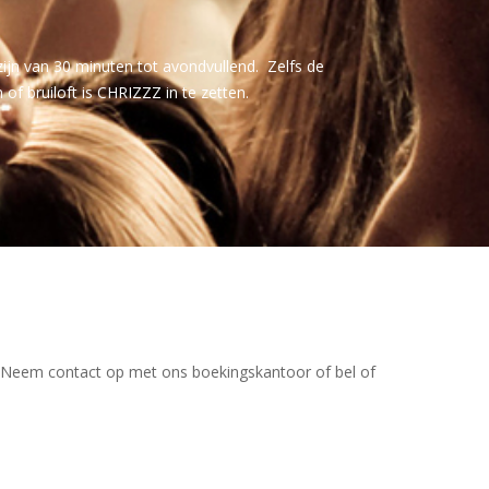
ijn van 30 minuten tot avondvullend. Zelfs de
of bruiloft is CHRIZZZ in te zetten.
n. Neem contact op met ons boekingskantoor of bel of