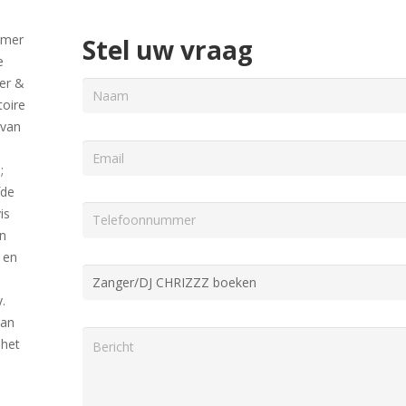
emer
Stel uw vraag
e
er &
toire
 van
;
fde
is
en
s en
.
van
 het