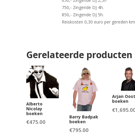
650,- Zingende DJ 2,5h
750,- Zingende DJ 4h.
850,- Zingende DJ 5h.
Reiskosten 0,30 euro per gereden km
Gerelateerde producten
Arjan Oos
boeken
Alberto
Nicolay
€
1,695.0
boeken
Barry Badpak
€
475.00
boeken
€
795.00