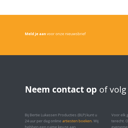
Meld je aan
voor onze nieuwsbrief
Neem contact op
of volg
Bij Bertie Lukassen Producties (BLP) kunt u
Voor elk 
24 uur per dag online
artiesten boeken.
Wij
terecht. 
hebben een ruime keuze aan
evenement