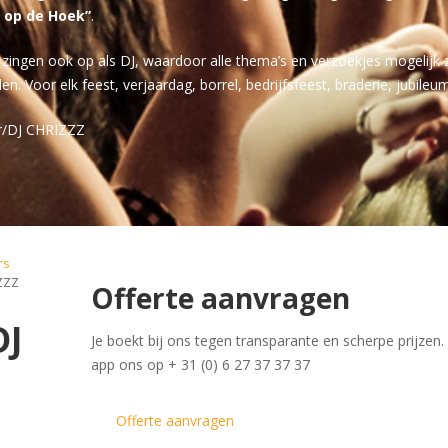
 op de Hoek”
.
ingen ook op als DJ, waardoor alle thema’s en verzoekjes mogelijk z
oor elk feest, verjaardag, borrel, bedrijfsfeest, braderie, jubileum 
er/DJ CHRIZZZ
rs
ZZZ
Offerte aanvragen
DJ
Je boekt bij ons tegen transparante en scherpe prijze
app ons op + 31 (0) 6 27 37 37 37
Offerte aanvragen