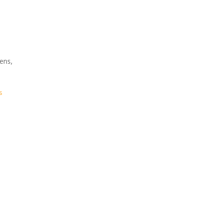
ens,
s