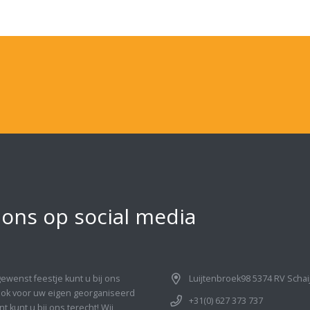
 ons op social media
gewenst feestje kunt u bij ons
Luijtenbroek98 5374 RV Schai
Ook voor uw eigen georganiseerd
+31(0) 627 373 737
 kunt u bij ons terecht! Wij