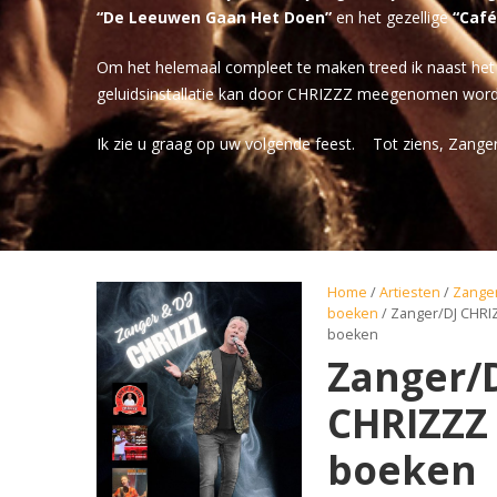
“De Leeuwen Gaan Het Doen”
en het gezellige
“Café
Om het helemaal compleet te maken treed ik naast het z
geluidsinstallatie kan door CHRIZZZ meegenomen worden. V
Ik zie u graag op uw volgende feest. Tot ziens, Zang
Home
/
Artiesten
/
Zange
boeken
/ Zanger/DJ CHRI
boeken
Zanger/
CHRIZZZ
boeken