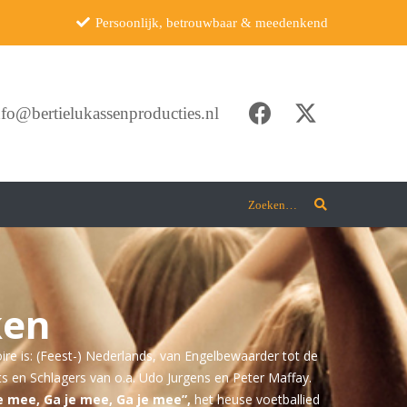
Persoonlijk, betrouwbaar & meedenkend
nfo@bertielukassenproducties.nl
Zoeken…
ken
ire is: (Feest-) Nederlands, van Engelbewaarder tot de
its en Schlagers van o.a. Udo Jurgens en Peter Maffay.
e mee, Ga je mee, Ga je mee”,
het heuse voetballied