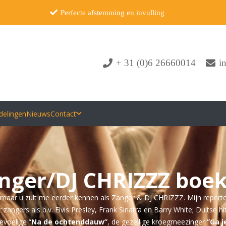
Perfecte afstemming en invulling
+ 31 (0)6 26660014
i
delingen
Nieuws
Contact
nger/DJ CHRIZZZ boe
, maar u zult me eerder kennen als Zanger & DJ CHRIZZZ. Mijn reperto
zangers als b.v. Elvis Presley, Frank Sinatra en Barry White; Duitse h
evoelige “
Na de ochtenddauw”
, de gezellige kroegmeezinger
”Ga j