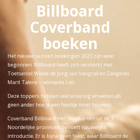
Billboard
Coverband
boeken
Het nieuwe seizoen boekingen 2023 zijn weer
begonnen. Billboard heeft zich versterkt met
Toetsenist Wiebe de Jong van Vangrail en Zangeres
Marit Talens – winnares Liet.
Deze toppers hebben veel ervaring en weten als
geen ander hoe je een feestje moet bouwen.
Coverband Billboard met muzikanten uit de 3
Noordelijke provincies behoeft nauwelijks
introductie. Er is bijna geen feest, waar Billboard de