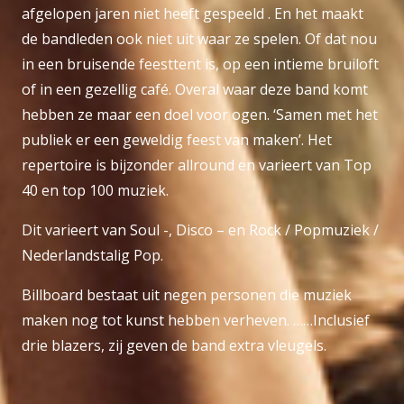
afgelopen jaren niet heeft gespeeld . En het maakt
de bandleden ook niet uit waar ze spelen. Of dat nou
in een bruisende feesttent is, op een intieme bruiloft
of in een gezellig café. Overal waar deze band komt
hebben ze maar een doel voor ogen. ‘Samen met het
publiek er een geweldig feest van maken’. Het
repertoire is bijzonder allround en varieert van Top
40 en top 100 muziek.
Dit varieert van Soul -, Disco – en Rock / Popmuziek /
Nederlandstalig Pop.
Billboard bestaat uit negen personen die muziek
maken nog tot kunst hebben verheven. ……Inclusief
drie blazers, zij geven de band extra vleugels.