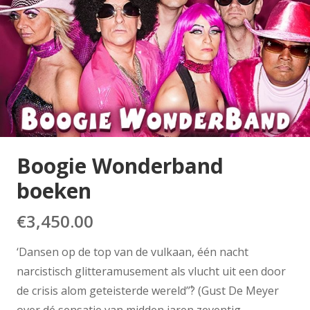
Boogie Wonderband
boeken
€
3,450.00
‘Dansen op de top van de vulkaan, één nacht
narcistisch glitteramusement als vlucht uit een door
de crisis alom geteisterde wereld’݃’? (Gust De Meyer
over dé sensatie van midden jaren zeventig,