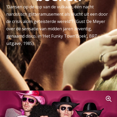
‘Dansen op de top van de vulkaan, één nacht
narcistisch glitteramusement als vlucht uit een door
de crisis alom geteisterde wereld’݃’? (Gust De Meyer
over dé sensatie van midden jaren zeventig,
genaamd disco, in ‘Het Funky Town’Boek’, BRT-
uitgave, 1985).