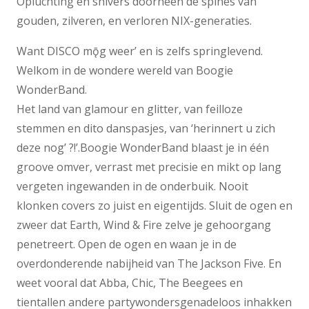
Opluchting en shivers doorheen de spines van
gouden, zilveren, en verloren NIX-generaties.
Want DISCO mǭg weer’ en is zelfs springlevend.
Welkom in de wondere wereld van Boogie
WonderBand.
Het land van glamour en glitter, van feilloze
stemmen en dito danspasjes, van ‘herinnert u zich
deze nog’ ?!’.Boogie WonderBand blaast je in één
groove omver, verrast met precisie en mikt op lang
vergeten ingewanden in de onderbuik. Nooit
klonken covers zo juist en eigentijds. Sluit de ogen en
zweer dat Earth, Wind & Fire zelve je gehoorgang
penetreert. Open de ogen en waan je in de
overdonderende nabijheid van The Jackson Five. En
weet vooral dat Abba, Chic, The Beegees en
tientallen andere partywondersgenadeloos inhakken