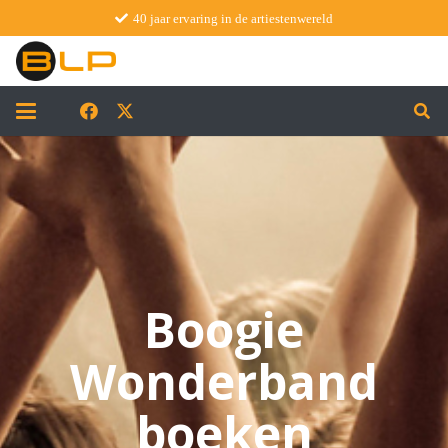
40 jaar ervaring in de artiestenwereld
Boogie
Wonderband
boeken