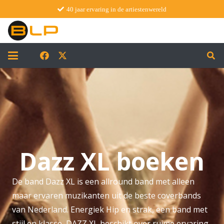
40 jaar ervaring in de artiestenwereld
Dazz XL boeken
De band Dazz XL is een allround band met alleen
maar ervaren muzikanten uit de beste coverbands
van Nederland. Energiek Hip en strak, een band met
stijl en klasse, DAZZ XL beschikt over ruime ervaring