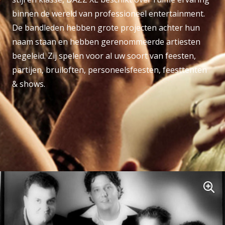
binnen de wereld van professioneel entertainment.
De bandleden hebben grote projecten achter hun
naam staan en hebben gerenommeerde artiesten
begeleid. Zij spelen voor al uw soort van feesten,
partijen, bruiloften, personeelsfeesten, feesttenten
& shows.