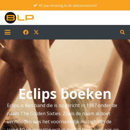
40 jaar ervaring in de artiestenwereld
Eclips boeken
Eclips is een band die is opgericht in 1987 onder de
naam The Golden Sixties. Zoals de naam al doet
vermoeden was het voornamelijk muziek van de
jaren 60 en zeventig wat in die tijd succesvol was op