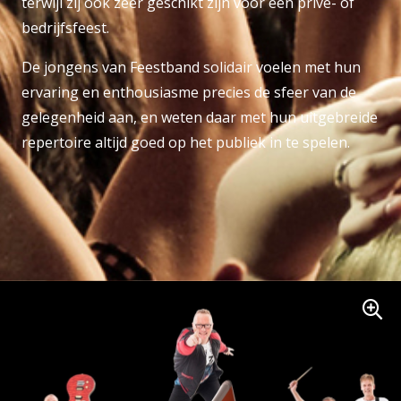
terwijl zij ook zeer geschikt zijn voor een privé- of
bedrijfsfeest.
De jongens van Feestband solidair voelen met hun
ervaring en enthousiasme precies de sfeer van de
gelegenheid aan, en weten daar met hun uitgebreide
repertoire altijd goed op het publiek in te spelen.