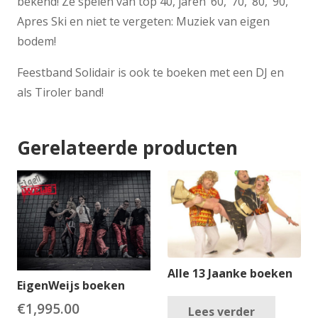
bekend! Ze spelen van top 40, jaren ’60, ’70, ’80, ’90,
Apres Ski en niet te vergeten: Muziek van eigen
bodem!
Feestband Solidair is ook te boeken met een DJ en
als Tiroler band!
Gerelateerde producten
Alle 13 Jaanke boeken
EigenWeijs boeken
€
1,995.00
Lees verder