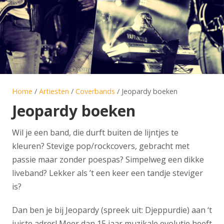
Home
/
Artiesten
/
Coverbands
/ Jeopardy boeken
Jeopardy boeken
Wil je een band, die durft buiten de lijntjes te
kleuren? Stevige pop/rockcovers, gebracht met
passie maar zonder poespas? Simpelweg een dikke
liveband? Lekker als ’t een keer een tandje steviger
is?
Dan ben je bij Jeopardy (spreek uit: Djeppurdie) aan ‘t
juiste adres! Meer dan 15 jaar muzikale evolutie heeft