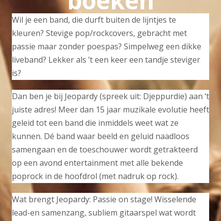
boeken
Wil je een band, die durft buiten de lijntjes te
kleuren? Stevige pop/rockcovers, gebracht met
passie maar zonder poespas? Simpelweg een dikke
liveband? Lekker als ’t een keer een tandje steviger
is?
Dan ben je bij Jeopardy (spreek uit: Djeppurdie) aan ‘t
juiste adres! Meer dan 15 jaar muzikale evolutie heeft
geleid tot een band die inmiddels weet wat ze
kunnen. Dé band waar beeld en geluid naadloos
samengaan en de toeschouwer wordt getrakteerd
op een avond entertainment met alle bekende
poprock in de hoofdrol (met nadruk op rock).
Wat brengt Jeopardy: Passie on stage! Wisselende
lead-en samenzang, subliem gitaarspel wat wordt