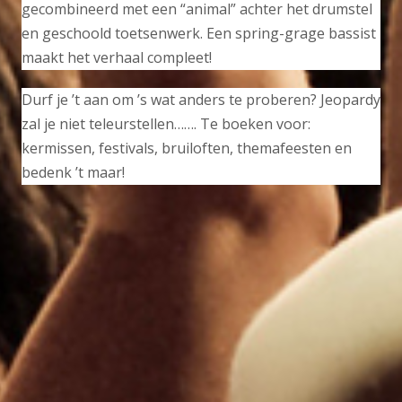
gecombineerd met een “animal” achter het drumstel
en geschoold toetsenwerk. Een spring-grage bassist
maakt het verhaal compleet!
Durf je ’t aan om ’s wat anders te proberen? Jeopardy
zal je niet teleurstellen……. Te boeken voor:
kermissen, festivals, bruiloften, themafeesten en
bedenk ’t maar!