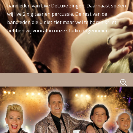
bandleden van Live DeLuxe zingen. Daarnaast spelen
wij live 2 x gitaar en percussie. De rest van de
bandleden die u niet ziet maar wel te horen krijgt,
hebben wij vooraf in onze studio opgenomen.