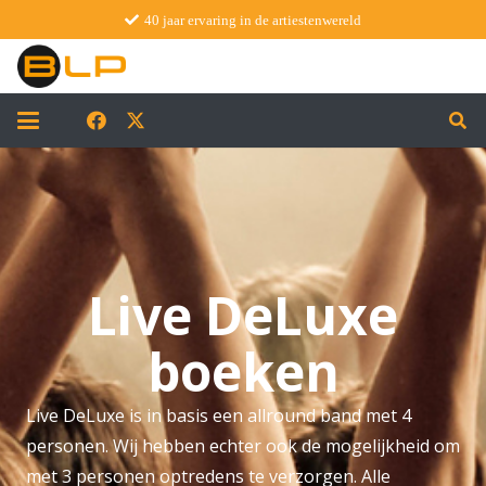
40 jaar ervaring in de artiestenwereld
Live DeLuxe
boeken
Live DeLuxe is in basis een allround band met 4
personen. Wij hebben echter ook de mogelijkheid om
met 3 personen optredens te verzorgen. Alle