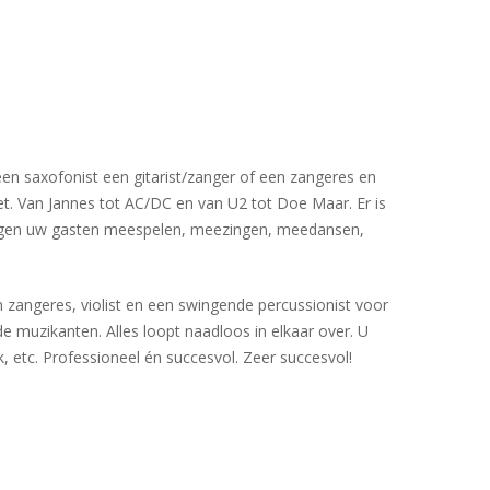
een saxofonist een gitarist/zanger of een zangeres en
t. Van Jannes tot AC/DC en van U2 tot Doe Maar. Er is
n, mogen uw gasten meespelen, meezingen, meedansen,
n zangeres, violist en een swingende percussionist voor
 muzikanten. Alles loopt naadloos in elkaar over. U
k, etc. Professioneel én succesvol. Zeer succesvol!