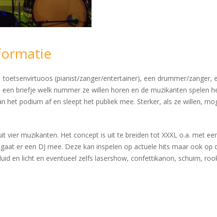
formatie
1 toetsenvirtuoos (pianist/zanger/entertainer), een drummer/zanger, 
 een briefje welk nummer ze willen horen en de muzikanten spelen he
t van het podium af en sleept het publiek mee. Sterker, als ze wille
it vier muzikanten. Het concept is uit te breiden tot XXXL o.a. met ee
gaat er een DJ mee. Deze kan inspelen op actuele hits maar ook op de
luid en licht en eventueel zelfs lasershow, confettikanon, schuim, roo