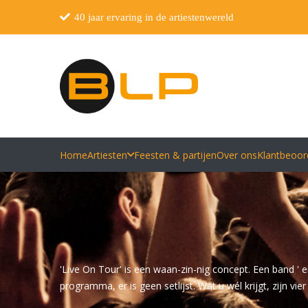
40 jaar ervaring in de artiestenwereld
Home
Artiesten
Feesten & partijen
Over ons
Klantbeoor
'Live On Tour' is een waan-zin-nig concept. Een band ' 
programma, er is geen setlijst. Wat u wél krijgt, zijn 