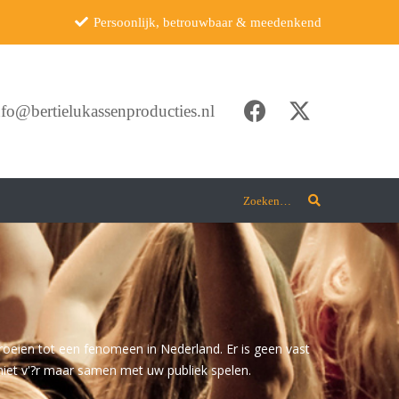
Persoonlijk, betrouwbaar & meedenkend
nfo@bertielukassenproducties.nl
Zoeken…
groeien tot een fenomeen in Nederland. Er is geen vast
 niet v'?r maar samen met uw publiek spelen.