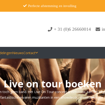
Perfecte afstemming en invulling
+ 31 (0)6 26660014
i
delingen
Nieuws
Contact
Live on tour boeken
en toch geen band. Het Live On Tour concept is inmiddels aan het uit
vier fantastische ervaren muzikanten in een showdecor ' muzikanten die