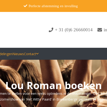
Perfecte afstemming en invulling
+ 31 (0)6 26660014
i
delingen
Nieuws
Contact
Lou Roman boeken
n te stellen voor een reeks optredens in de revuetempel 'Oud Belgi
 zomershow van 'Het Witte Paard' in Blankenberge muzikaal te begele