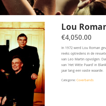
Lou Roma
€
4,050.00
In 1972 werd Lou Roman gevr
reeks optredens in de revuet
van Leo Martin opvolgen. Da
van 'Het Witte Paard' in Bla
jaar lang een vaste waarde.
Categorie:
Coverbands