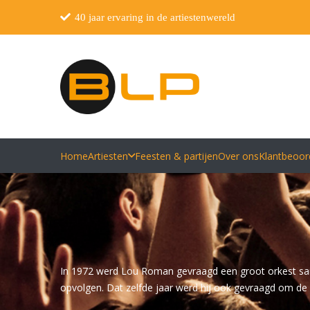
40 jaar ervaring in de artiestenwereld
Home
Artiesten
Feesten & partijen
Over ons
Klantbeoor
In 1972 werd Lou Roman gevraagd een groot orkest same
opvolgen. Dat zelfde jaar werd hij ook gevraagd om de