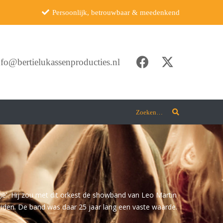
Persoonlijk, betrouwbaar & meedenkend
nfo@bertielukassenproducties.nl
Zoeken…
ë'. Hij zou met dit orkest de showband van Leo Martin
iden. De band was daar 25 jaar lang een vaste waarde.