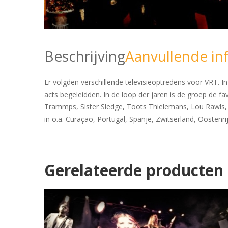
Beschrijving
Aanvullende in
Er volgden verschillende televisieoptredens voor VRT. In
acts begeleidden. In de loop der jaren is de groep de f
Trammps, Sister Sledge, Toots Thielemans, Lou Rawls,
in o.a. Curaçao, Portugal, Spanje, Zwitserland, Oostenrij
Gerelateerde producten