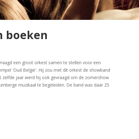
n boeken
aagd een groot orkest samen te stellen voor een
empel 'Oud België'. Hij zou met dit orkest de showband
t zelfde jaar werd hij ook gevraagd om de zomershow
nkenberge muzikaal te begeleiden. De band was daar 25