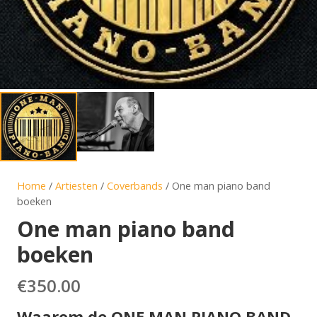
Home
/
Artiesten
/
Coverbands
/ One man piano band
boeken
One man piano band
boeken
€
350.00
Waarom de ONE MAN PIANO BAND