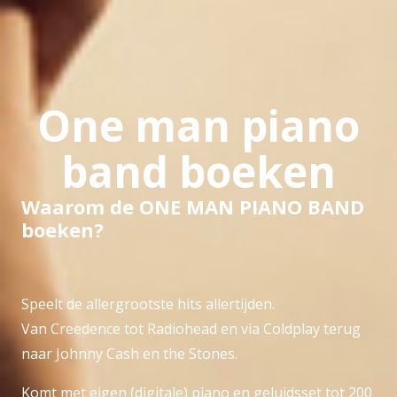
One man piano
band boeken
Waarom de ONE MAN PIANO BAND
boeken?
Speelt de allergrootste hits allertijden.
Van Creedence tot Radiohead en via Coldplay terug
naar Johnny Cash en the Stones.
Komt met eigen (digitale) piano en geluidsset tot 200