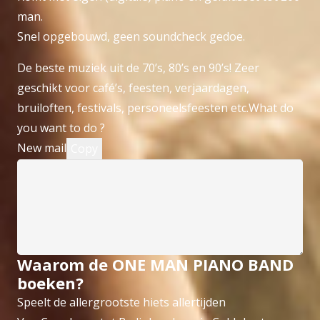
man.
Snel opgebouwd, geen soundcheck gedoe.
De beste muziek uit de 70’s, 80’s en 90’s! Zeer
geschikt voor café’s, feesten, verjaardagen,
bruiloften, festivals, personeelsfeesten etc.What do
you want to do ?
New mail
Copy
Waarom de ONE MAN PIANO BAND
boeken?
Speelt de allergrootste hiets allertijden