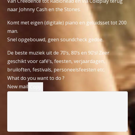
Van Creedence tot Radiohead en via Coldplay terug
naar Johnny Cash en the Stones.
Komt met eigen (digitale) piano en geluidsset tot 200
man.
Snel opgebouwd, geen soundcheck gedoe.
De beste muziek uit de 70’s, 80’s en 90’s! Zeer
geschikt voor café’s, feesten, verjaardagen,
bruiloften, festivals, personeelsfeesten etc.
What do you want to do ?
New mail
Copy