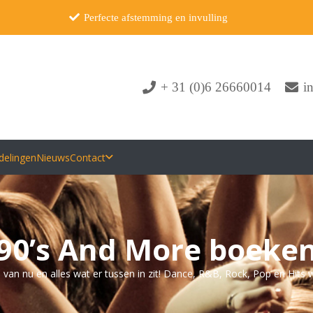
Perfecte afstemming en invulling
+ 31 (0)6 26660014
i
delingen
Nieuws
Contact
90’s And More boeke
its van nu en alles wat er tussen in zit! Dance, R&B, Rock, Pop en Hi