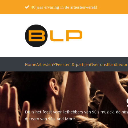
40 jaar ervaring in de artiestenwereld
Home
Artiesten
Feesten & partijen
Over ons
Klantbeoor
Dit is het feest voor liefhebbers van 90's muziek, de h
dj team van 90's And More.