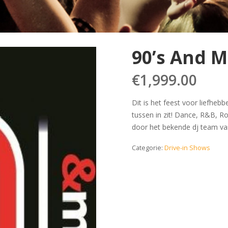
90’s And 
€
1,999.00
Dit is het feest voor liefhebb
tussen in zit! Dance, R&B, R
door het bekende dj team va
Categorie:
Drive-in Shows