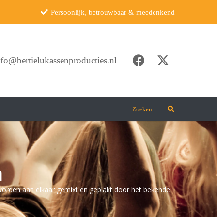
Persoonlijk, betrouwbaar & meedenkend
nfo@bertielukassenproducties.nl
Zoeken…
n
ts worden aan elkaar gemixt en geplakt door het bekende