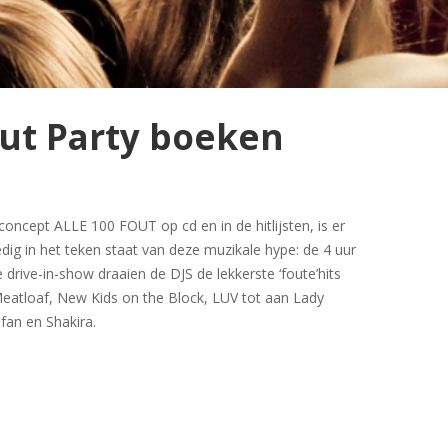
out Party boeken
oncept ALLE 100 FOUT op cd en in de hitlijsten, is er
edig in het teken staat van deze muzikale hype: de 4 uur
 drive-in-show draaien de DJS de lekkerste ‘foute’hits
eatloaf, New Kids on the Block, LUV tot aan Lady
efan en Shakira.