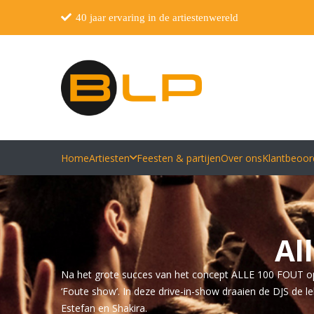
40 jaar ervaring in de artiestenwereld
Home
Artiesten
Feesten & partijen
Over ons
Klantbeoor
Al
Na het grote succes van het concept ALLE 100 FOUT op cd
‘Foute show’. In deze drive-in-show draaien de DJS de l
Estefan en Shakira.