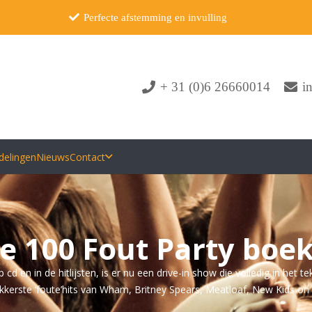
Perfecte afstemming en invulling
+ 31 (0)6 26660014
i
delingen
Nieuws
Contact
le 100 Fout Party boe
 en in de hitlijsten, is er nu een drive-in show die volledig in het 
ekkerste ‘foute’hits van Wham, Britney Spears, Meatloaf, New Kids on 