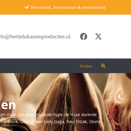
Persoonlijk, betrouwbaar & meedenkend
nfo@bertielukassenproducties.nl
Zoeken…
ken
teken staat van deze muzikale hype: de 4 uur durende
the Block, LUV tot aan Lady Gaga, Paul Elstak, Gloria