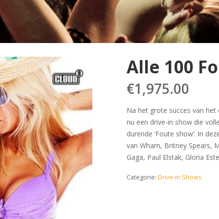
Alle 100 F
€
1,975.00
Na het grote succes van het c
nu een drive-in show die voll
durende ‘Foute show’. In deze
van Wham, Britney Spears, M
Gaga, Paul Elstak, Gloria Est
Categorie:
Drive-in Shows