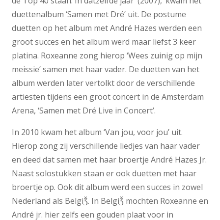
de Top 40 staan. In datzelfde jaar’ (2007),’ kwam het
duettenalbum ‘Samen met Dré’ uit. De postume
duetten op het album met André Hazes werden een
groot succes en het album werd maar liefst 3 keer
platina. Roxeanne zong hierop ‘Wees zuinig op mijn
meissie’ samen met haar vader. De duetten van het
album werden later vertolkt door de verschillende
artiesten tijdens een groot concert in de Amsterdam
Arena, ‘Samen met Dré Live in Concert’.
In 2010 kwam het album ‘Van jou, voor jou’ uit.
Hierop zong zij verschillende liedjes van haar vader
en deed dat samen met haar broertje André Hazes Jr.
Naast solostukken staan er ook duetten met haar
broertje op. Ook dit album werd een succes in zowel
Nederland als BelgiǮ. In BelgiǮ mochten Roxeanne en
André jr. hier zelfs een gouden plaat voor in