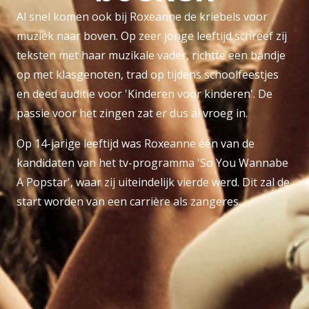
Al snel komen ook bij Roxeanne de kriebels voor
muziek naar boven. Op zeer jonge leeftijd schreef zij
teksten met haar muzikale vader, richtte een bandje
op met klasgenoten, trad op tijdens schoolfeestjes
en deed auditie voor 'Kinderen voor kinderen'. De
passie voor het zingen zat er dus al vroeg in.
Op 14-jarige leeftijd was Roxeanne één van de
kandidaten van het tv-programma 'So You Wannabe
A Popstar', waar zij uiteindelijk vierde werd. Dit zal de
start worden van een carrière als zangeres.