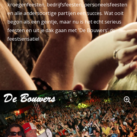
kroegenfeesten, bedrijfsfeesten, personeelsfeesten
en alle andersoortige partijen een succes. Wat ooit
begon als een geintje, maar nu is het echt serieus
feesten en uit je dak gaan met 'De Bouwers' de
feestsensatie!