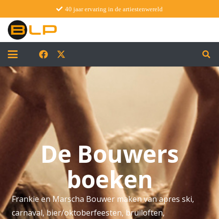
40 jaar ervaring in de artiestenwereld
De Bouwers
boeken
Frankie en Marscha Bouwer maken van apres ski,
carnaval, bier/oktoberfeesten, bruiloften,