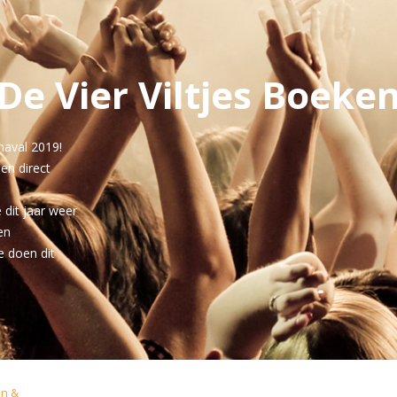
De Vier Viltjes Boeke
naval 2019!
nen direct
dit jaar weer
en
e doen dit
en &