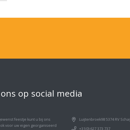
 ons op social media
gewenst feestje kunt u bij ons
Luijtenbroek98 5374 RV Schai
Ook voor uw eigen georganiseerd
+31(0) 627 373 737