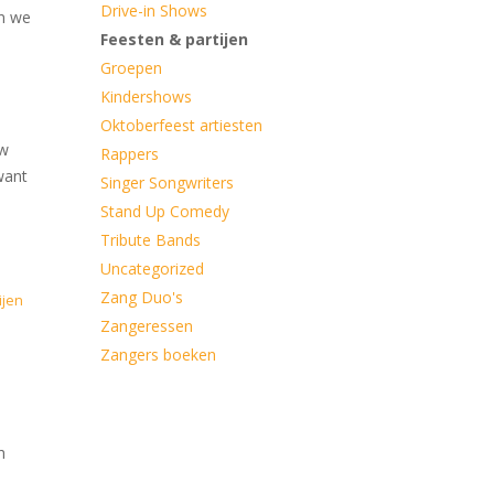
Drive-in Shows
n we
Feesten & partijen
Groepen
Kindershows
Oktoberfeest artiesten
uw
Rappers
want
Singer Songwriters
Stand Up Comedy
Tribute Bands
Uncategorized
Zang Duo's
ijen
Zangeressen
Zangers boeken
h