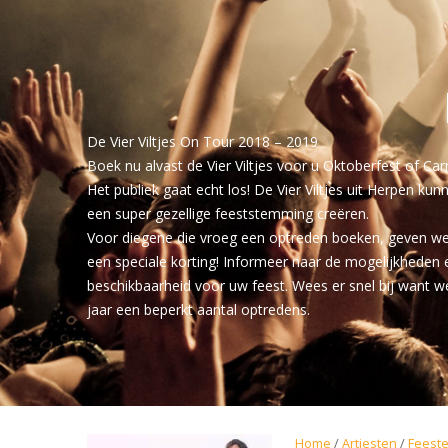
De Vier Viltjes On Tour 2018 – 2019
Boek nu alvast de Vier Viltjes voor u Oktoberfest of Car
Het publiek gaat echt los! De Vier Viltjes uit Herpen kun
een super gezellige feeststemming creëren.
Voor diegene die vroeg een optreden boeken, geven we 
een speciale korting! Informeer naar de mogelijkheden 
beschikbaarheid voor uw feest. Wees er snel bij want w
jaar een beperkt aantal optredens.
Home
/
Artiesten
/
Feest