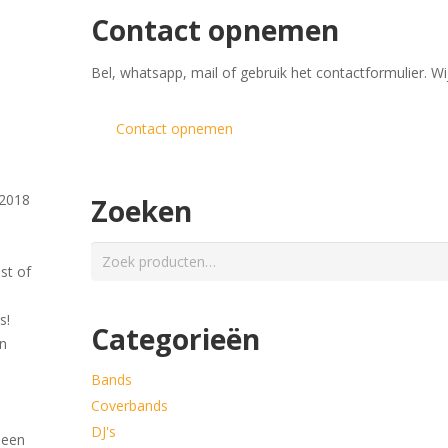
Contact opnemen
​Bel, whatsapp, mail of gebruik het contactformulier. Wi
Contact opnemen
 2018
Zoeken
Zoeken
st of
naar:
s!
Categorieën
en
Bands
Coverbands
.
DJ's
 een