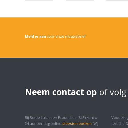
Meld je aan
voor onze nieuwsbrief
Neem contact op
of volg
Bij Bertie Lukassen Producties (BLP) kunt u
Voor elk 
24 uur per dag online
artiesten boeken.
Wij
terecht. 