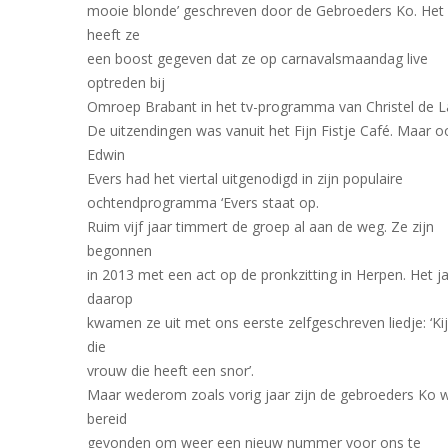
mooie blonde’ geschreven door de Gebroeders Ko. Het
heeft ze
een boost gegeven dat ze op carnavalsmaandag live
optreden bij
Omroep Brabant in het tv-programma van Christel de L
De uitzendingen was vanuit het Fijn Fistje Café. Maar o
Edwin
Evers had het viertal uitgenodigd in zijn populaire
ochtendprogramma ‘Evers staat op.
Ruim vijf jaar timmert de groep al aan de weg. Ze zijn
begonnen
in 2013 met een act op de pronkzitting in Herpen. Het j
daarop
kwamen ze uit met ons eerste zelfgeschreven liedje: ‘Kij
die
vrouw die heeft een snor’.
Maar wederom zoals vorig jaar zijn de gebroeders Ko 
bereid
gevonden om weer een nieuw nummer voor ons te