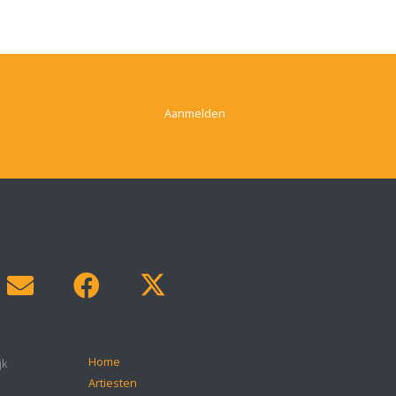
Aanmelden
Home
jk
Artiesten