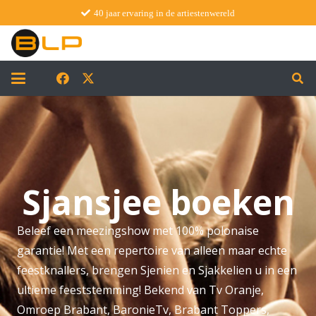
40 jaar ervaring in de artiestenwereld
Sjansjee boeken
Beleef een meezingshow met 100% polonaise
garantie! Met een repertoire van alleen maar echte
feestknallers, brengen Sjenien en Sjakkelien u in een
ultieme feeststemming! Bekend van Tv Oranje,
Omroep Brabant, BaronieTv, Brabant Toppers,