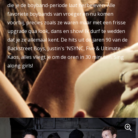
die je de boyband-periode laat herbeleven. Alle
favoriete boybands van vroeger en nu komen
voorbij, precies zoals ze waren maar met een frisse
upgrade qua look, dans en show! Ik durf te wedden
dat je ze allemaal kent. De hits uit de jaren 90 van de
Backstreet Boys, Justin's 'NSYNC, Five & Ultimate
Kaos, alles vliegt je om de oren in 30 minuten. Sing
along girls!