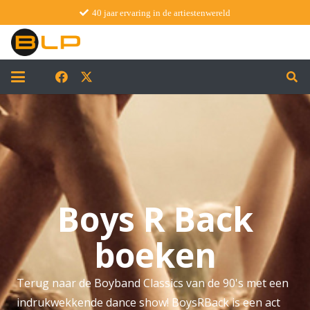
40 jaar ervaring in de artiestenwereld
Boys R Back
boeken
Terug naar de Boyband Classics van de 90's met een
indrukwekkende dance show! BoysRBack is een act