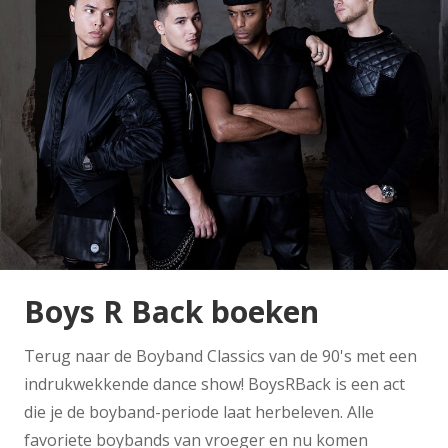
Boys R Back boeken
Terug naar de Boyband Classics van de 90's met een
indrukwekkende dance show! BoysRBack is een act
die je de boyband-periode laat herbeleven. Alle
favoriete boybands van vroeger en nu komen