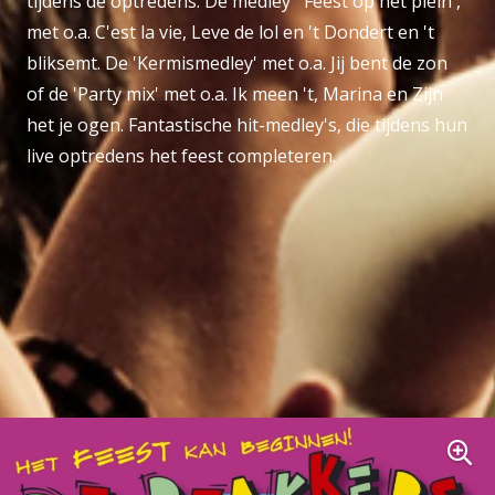
tijdens de optredens. De medley' 'Feest op het plein',
met o.a. C'est la vie, Leve de lol en 't Dondert en 't
bliksemt. De 'Kermismedley' met o.a. Jij bent de zon
of de 'Party mix' met o.a. Ik meen 't, Marina en Zijn
het je ogen. Fantastische hit-medley's, die tijdens hun
live optredens het feest completeren.