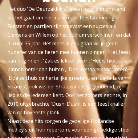
Het duo 'De Deurzakkers' is een begrip in ons land
als het gaat om het maken van feeststemming.
Feesten en partijen zijn steevast een succes als
Clemens en Willem op het podium verschijnen' en dat
al ruim 35 jaar. Het moet al gek gaan wil je geen
nummer van de heren mee kunnen zingen. 'Het feest
kan beginnen', 'Zak es lekker door', 'Het is hier
binnen beter dan buiten', 'Doe 'n stapje naar voren','
'Doe ze thuis de hartelijke groeten', en 'La-la-la van
Strauss', ook wel de 'Straussmedley' genoemd, zijn
liedjes die iedereen kent. Ook het zomers getinte, in
2010 uitgebrachte 'Dushi Dushi' is een feestknaller
van de bovenste plank.
Naast deze hits zorgen de gezellige Hollandse
medley's uit hun repertoire voor een geweldige sfeer