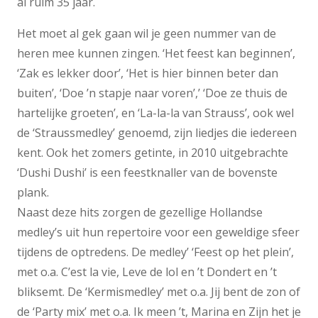
al ruim 35 jaar.
Het moet al gek gaan wil je geen nummer van de
heren mee kunnen zingen. ‘Het feest kan beginnen’,
‘Zak es lekker door’, ‘Het is hier binnen beter dan
buiten’, ‘Doe ’n stapje naar voren’,’ ‘Doe ze thuis de
hartelijke groeten’, en ‘La-la-la van Strauss’, ook wel
de ‘Straussmedley’ genoemd, zijn liedjes die iedereen
kent. Ook het zomers getinte, in 2010 uitgebrachte
‘Dushi Dushi’ is een feestknaller van de bovenste
plank.
Naast deze hits zorgen de gezellige Hollandse
medley’s uit hun repertoire voor een geweldige sfeer
tijdens de optredens. De medley’ ‘Feest op het plein’,
met o.a. C’est la vie, Leve de lol en ’t Dondert en ’t
bliksemt. De ‘Kermismedley’ met o.a. Jij bent de zon of
de ‘Party mix’ met o.a. Ik meen ’t, Marina en Zijn het je