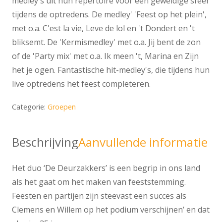
medley's uit hun repertoire voor een geweldige sfeer
tijdens de optredens. De medley' 'Feest op het plein',
met o.a. C'est la vie, Leve de lol en 't Dondert en 't
bliksemt. De 'Kermismedley' met o.a. Jij bent de zon
of de 'Party mix' met o.a. Ik meen 't, Marina en Zijn
het je ogen. Fantastische hit-medley's, die tijdens hun
live optredens het feest completeren.
Categorie:
Groepen
Beschrijving
Aanvullende informatie
Het duo ‘De Deurzakkers’ is een begrip in ons land
als het gaat om het maken van feeststemming.
Feesten en partijen zijn steevast een succes als
Clemens en Willem op het podium verschijnen’ en dat