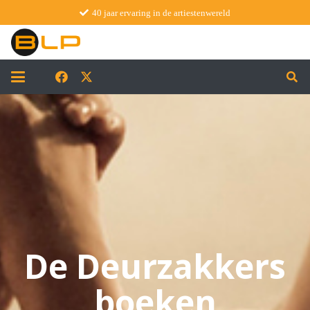
40 jaar ervaring in de artiestenwereld
De Deurzakkers
boeken