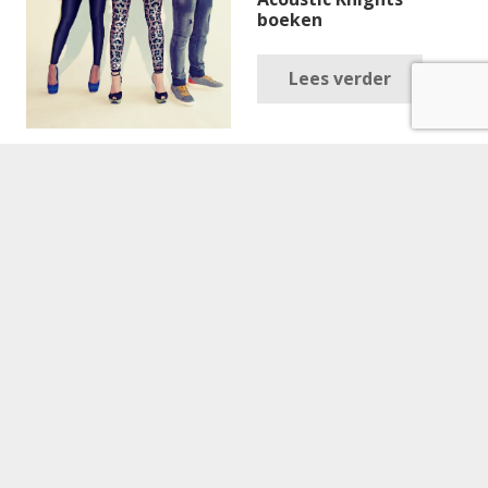
boeken
Lees verder
Alice DJ boeken
€
2,975.00
Cooldown Café boeken
€
1,850.00