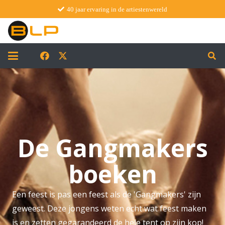
40 jaar ervaring in de artiestenwereld
De Gangmakers
boeken
Een feest is pas een feest als de 'Gangmakers' zijn
geweest. Deze jongens weten echt wat feest maken
is en zetten gegarandeerd de hele tent op zijn kop!