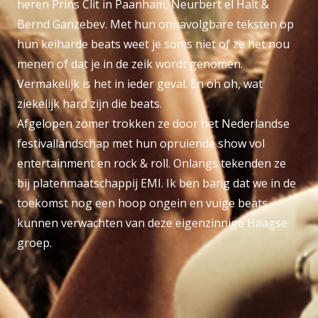
heren Prins Clit in Paanham, Neurbert el Halt &
Bernd Ganzebev. Met hun onnavolgbare teksten op
hun keiharde beats weet je soms niet of ze het nou
menen of dat je in de zeik wordt genomen.
Vermakelijk is het in ieder geval. En oh oh, wat
ziekelijk hard zijn die beats.
Afgelopen zomer trokken ze door het Nederlandse
festivallandschap met hun opruiende show vol
entertainment en rock & roll. Onlangs tekenden ze
bij platenmaatschappij EMI. Ik ben bang dat we in de
toekomst nog een hoop ongein en vuige beats
kunnen verwachten van deze eigenzinnige Haagse
groep.