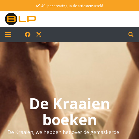
40 jaar ervaring in de artiestenwereld
De Kraaien
boeken
De Kraaien, we hebben het over de gemaskerde