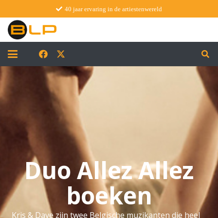
40 jaar ervaring in de artiestenwereld
Duo Allez Allez
boeken
Kris & Dave zijn twee Belgische muzikanten die heel