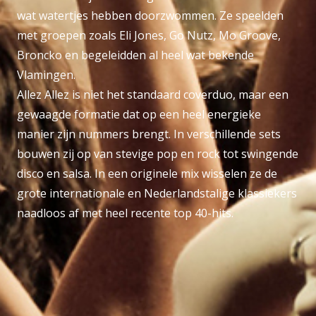
wat watertjes hebben doorzwommen. Ze speelden
met groepen zoals Eli Jones, Go Nutz, Mo Groove,
Broncko en begeleidden al heel wat bekende
Vlamingen.
Allez Allez is niet het standaard coverduo, maar een
gewaagde formatie dat op een heel energieke
manier zijn nummers brengt. In verschillende sets
bouwen zij op van stevige pop en rock tot swingende
disco en salsa. In een originele mix wisselen ze de
grote internationale en Nederlandstalige klassiekers
naadloos af met heel recente top 40-hits.