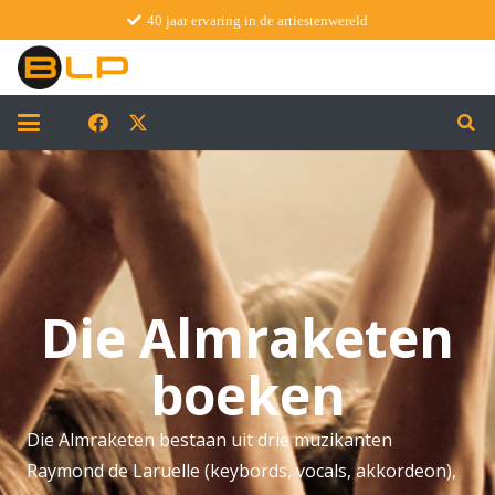
40 jaar ervaring in de artiestenwereld
Die Almraketen
boeken
Die Almraketen bestaan uit drie muzikanten
Raymond de Laruelle (keybords, vocals, akkordeon),