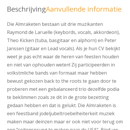
Beschrijving
Aanvullende informatie
Die Almraketen bestaan uit drie muzikanten
Raymond de Laruelle (keybords, vocals, akkordeon),
Theo Kicken (tuba, basgitaar en alphorn) en Peter
Janssen (gitaar en Lead vocals). Als je hun CV bekijkt
weet je pas echt waar de heren van feesten houden
en niet van ophouden weten! Zij participeerden in
volkstmliche bands van formaat maar hebben
bewust gekozen back to the roots te gaan door te
proberen met een gebalanceerd trio dezelfde podia
te beklimmen zoals ze dit in de grote bezetting
gedaan hebben en dat is gelukt. Die Almraketen is
een feestband jodeljubeltroebelheiterkeit muziek
maken maar deinzen maar er ook niet voor terug om
een “seitensprung te maken naar de USA” Bied uw