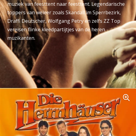
muziek van feesttent naar feesttent. Legendarische
toppers van weleer zoals Skandall im Sperrbezirk,
Draffi Deutscher, Wolfgang Petry en zelfs ZZ Top
vereisen flinke kleedpartijtjes van de heren
muzikanten.