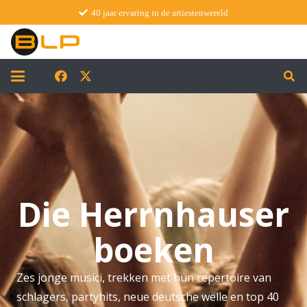
40 jaar ervaring in de artiestenwereld
Die Herrnhauser
boeken
Zes jonge musici, trekken met hun repertoire van
schlagers, partyhits, neue deutsche welle en top 40