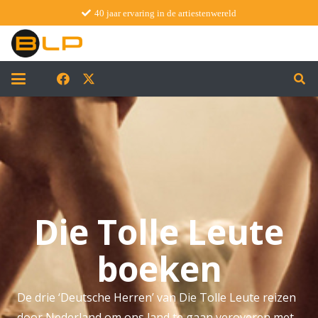
40 jaar ervaring in de artiestenwereld
Die Tolle Leute
boeken
De drie ‘Deutsche Herren’ van Die Tolle Leute reizen
door Nederland om ons land te gaan veroveren met