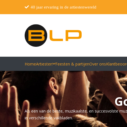
40 jaar ervaring in de artiestenwereld
Home
Artiesten
Feesten & partijen
Over ons
Klantbeoor
G
Als een van de beste, muzikaalste, en succesvolste muzi
in verschillende vakbladen.