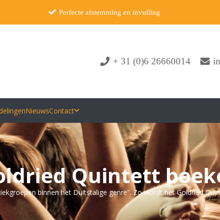
Perfecte afstemming en invulling
+ 31 (0)6 26660014
i
delingen
Nieuws
Contact
oldried Quintett boek
ekgroepen binnen het Duitstalige genre”. Zo wordt het Goldried Quint