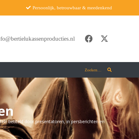
Persoonlijk, betrouwbaar & meedenkend
nfo@bertielukassenproducties.nl
Zoeken…
en
ett betiteld door presentatoren, in persberichten en