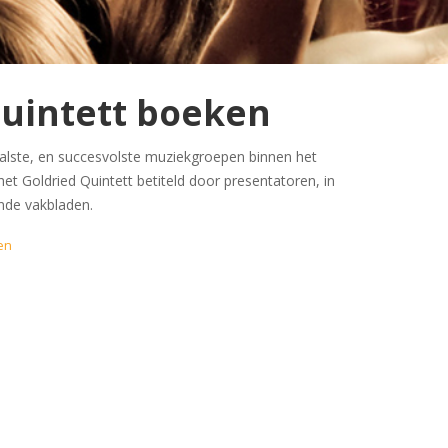
Quintett boeken
aalste, en succesvolste muziekgroepen binnen het
het Goldried Quintett betiteld door presentatoren, in
ende vakbladen.
en