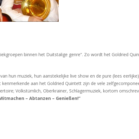
ekgroepen binnen het Duitstalige genre”. Zo wordt het Goldried Quint
er van hun muziek, hun aanstekelijke live show en de pure (lees eerlijk
 Het kenmerkende aan het Goldried Quintett zijn de vele zelfgecomp
repertoire; Volkstümlich, Oberkrainer, Schlagermuziek, kortom omschrev
Mitmachen – Abtanzen – Genießen!”