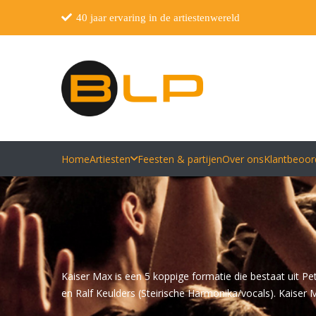
40 jaar ervaring in de artiestenwereld
Home
Artiesten
Feesten & partijen
Over ons
Klantbeoor
Kaiser Max is een 5 koppige formatie die bestaat uit Pe
en Ralf Keulders (Steirische Harmonika/vocals). Kaiser