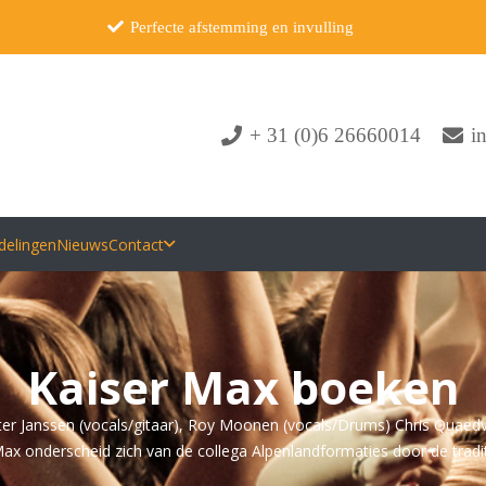
Perfecte afstemming en invulling
+ 31 (0)6 26660014
i
delingen
Nieuws
Contact
Kaiser Max boeken
ter Janssen (vocals/gitaar), Roy Moonen (vocals/Drums) Chris Quaedvl
 Max onderscheid zich van de collega Alpenlandformaties door de trad