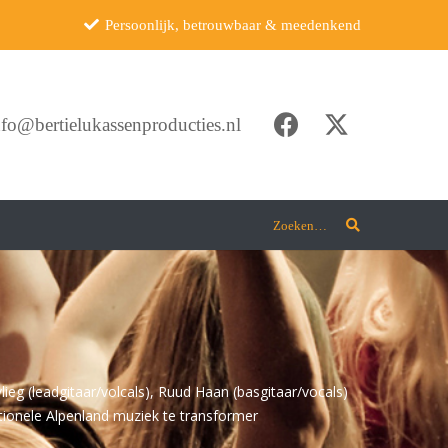
Persoonlijk, betrouwbaar & meedenkend
nfo@bertielukassenproducties.nl
Zoeken…
ieg (leadgitaar/volcals), Ruud Haan (basgitaar/vocals)
itionele Alpenland muziek te transformer