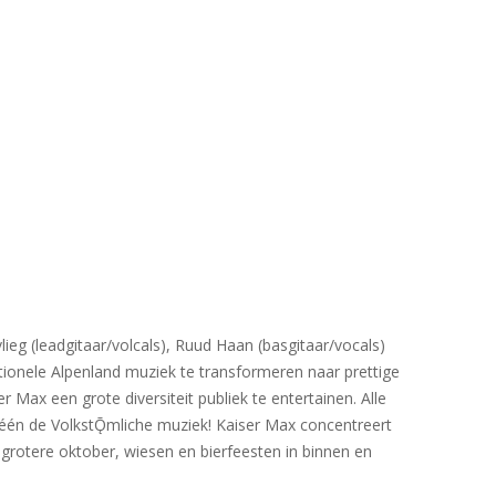
ieg (leadgitaar/volcals), Ruud Haan (basgitaar/vocals)
tionele Alpenland muziek te transformeren naar prettige
Max een grote diversiteit publiek te entertainen. Alle
 één de VolkstǬmliche muziek! Kaiser Max concentreert
 grotere oktober, wiesen en bierfeesten in binnen en