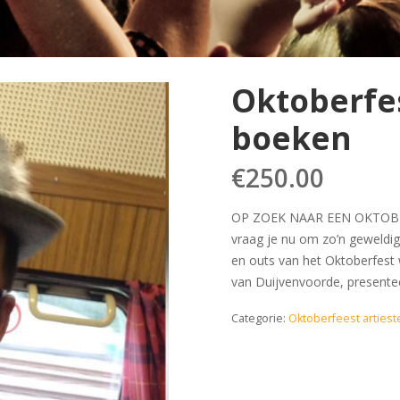
Oktoberfes
boeken
€
250.00
OP ZOEK NAAR EEN OKTOB
vraag je nu om zo’n geweldig f
en outs van het Oktoberfest 
van Duijvenvoorde, presente
Categorie:
Oktoberfeest artiest