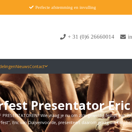
Perfecte afstemming en invulling
+ 31 (0)6 26660014
i
delingen
Nieuws
Contact
fest Presentator Eri
TATOREN? Wie vraag je nu om zo’n geweldig festijn aan elkaar te 
fest”, Eric van Duijvenvoorde, presenteert daarom graag uw Oktober