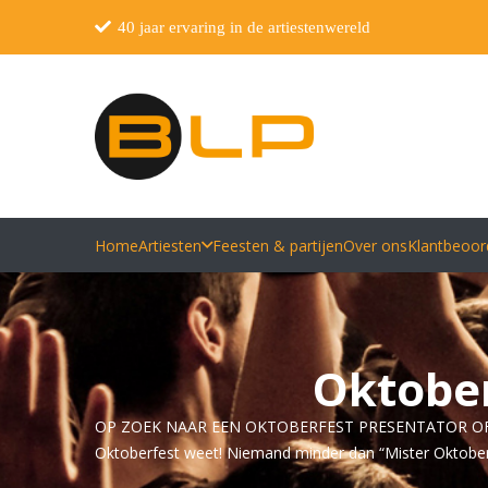
40 jaar ervaring in de artiestenwereld
Home
Artiesten
Feesten & partijen
Over ons
Klantbeoor
Oktober
OP ZOEK NAAR EEN OKTOBERFEST PRESENTATOR OF PRESEN
Oktoberfest weet! Niemand minder dan “Mister Oktober