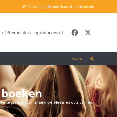
Persoonlijk, betrouwbaar & meedenkend
nfo@bertielukassenproducties.nl
Zoeken…
c boeken
praten? Juist, iemand die alle ins en outs van het
fest.