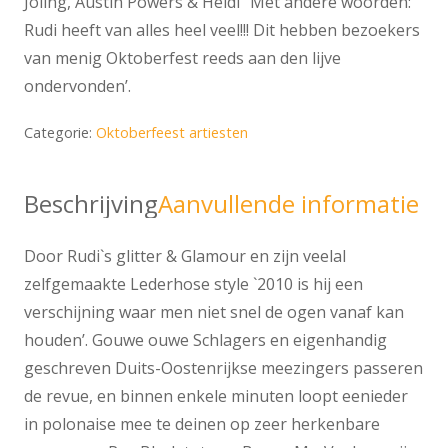
Joling, Austin Powers & Heidi’݃’ Met andere woorden:
Rudi heeft van alles heel veel!!! Dit hebben bezoekers
van menig Oktoberfest reeds aan den lijve
ondervonden’.
Categorie:
Oktoberfeest artiesten
Beschrijving
Aanvullende informatie
Door Rudi`s glitter & Glamour en zijn veelal
zelfgemaakte Lederhose style `2010 is hij een
verschijning waar men niet snel de ogen vanaf kan
houden’. Gouwe ouwe Schlagers en eigenhandig
geschreven Duits-Oostenrijkse meezingers passeren
de revue, en binnen enkele minuten loopt eenieder
in polonaise mee te deinen op zeer herkenbare