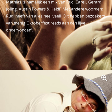
Mathias is namelijk een mix van Rudi Carell, Gerard
Joling, Austin Powers & Heidi’݃’ Met andere woorden:
Rudi heeft van alles heel veel!!! Dit hebben bezoekers
van menig Oktoberfest reeds aan den lijve
ondervonden’.