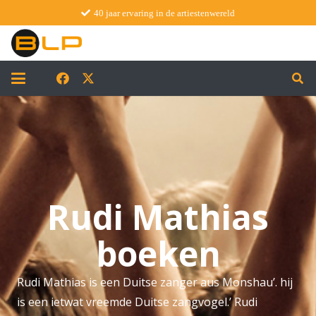
40 jaar ervaring in de artiestenwereld
Rudi Mathias
boeken
Rudi Mathias is een Duitse zanger aus Monshau’. hij
is een ietwat vreemde Duitse zangvogel.’ Rudi